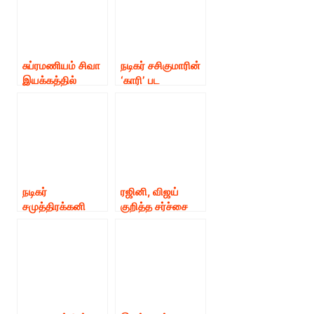
தனுஷ் !
படத்திற்கு
இசையமைக்கும்
சந்தோஷ்
நாராயணன் !
சுப்ரமணியம் சிவா
நடிகர் சசிகுமாரின்
இயக்கத்தில்
‘காரி’ பட
சமுத்திரக்கனி
பர்ஸ்ட்லுக்கை
நடித்துள்ள
வெளியிட்ட
“வெள்ளையானை”
இயக்குனர்
வெற்றிமாறன்.
நடிகர்
ரஜினி, விஜய்
சமுத்திரக்கனி
குறித்த சர்ச்சை
நடித்திருக்கும்
பேச்சுக்கு வருத்தம்
‘வெள்ளை யானை’
தெரிவித்த
திரைப்படம்
இயக்குனர்
நேரடியாக சன்
தொலைக்காட்சியி
ல் ஒளிபரப்பாகிறது.