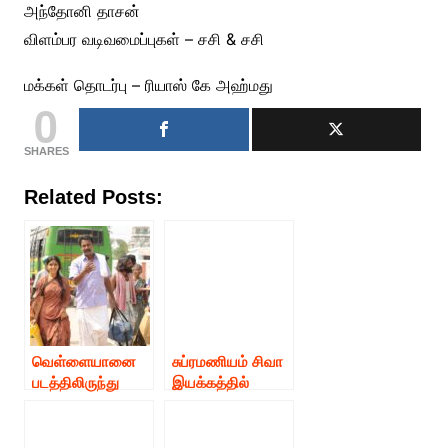
அந்தோனி தாசன்
விளம்பர வடிவமைப்புகள் – சசி & சசி
மக்கள் தொடர்பு – ரியாஸ் கே அஹ்மது
0
SHARES
Related Posts:
வெள்ளையானை
சுப்ரமணியம் சிவா
படத்திலிருந்து
இயக்கத்தில்
முதல் பாடலான ”
சமுத்திரக்கனி
வெண்ணிலா ”
நடித்துள்ள
பாடலை வெளியிட்ட
வெள்ளையானை