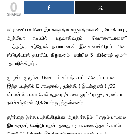
0
SHARES
சுப்ரமணியம் சிவா இயக்கத்தில் சமுத்திரக்கனி , யோகிபாபு ,
ஆத்மியா நடிப்பில் உருவாகிவரும் “வெள்ளையானை”
படத்திற்கு சந்தோஷ் நாராயணன் இசைமைக்கிறார் .மினி
ஸ்டுடியோஸ் தயாரிப்பு நிறுவனம் சார்பில் S .வினோத் குமார்
தயாரிக்கிறார் .
முழுக்க முழுக்க விவசாயம் சம்மந்தப்பட்ட திரைப்படமான
இந்த படத்தில் E .ராமதாஸ் , மூர்த்தி ( இயக்குனர் ) ,SS
ஸ்டான்லி ,பாவா செல்லதுரை ,’சாலை ஓரம் ‘ ராஜு , சரண்யா
ரவிச்சந்திரன் ஆகியோர் நடித்துள்ளனர் .
தற்போது இந்த படத்திலிருந்து “ஆரத் தேடும் ” எனும் பாடலை
இயக்குனர் வெற்றிமாறன் தனது சமூக வலைத்தளங்களில்
வெளியிட்டுள்ளார் .இயக்குனர் ராஜு முருகன் பாடல்