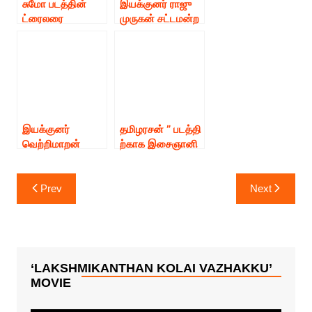
சுமோ படத்தின்
இயக்குனர் ராஜு
ட்ரைலரை
முருகன் சட்டமன்ற
வெளியிட்ட AR
த்துக் செல்ல
ரஹ்மான் !
வேண்டும்
வாழ்த்துக்கள்
இயக்குனர்
கரு.பழனியப்பன்
இயக்குனர்
தமிழரசன் ” படத்தி
வெற்றிமாறன்
ற்காக இசைஞானி
இயக்கத்தில்
இளையராஜா இசை
புரோட்டா சூரி
யில் எஸ்.பி.பி, கே.
Post
கதாநாயகனாக
ஜே.யேசுதாஸ் பாடல்
Prev
Next
navigation
நடிக்கும்புதிய படம்
!
‘LAKSHMIKANTHAN KOLAI VAZHAKKU’
MOVIE