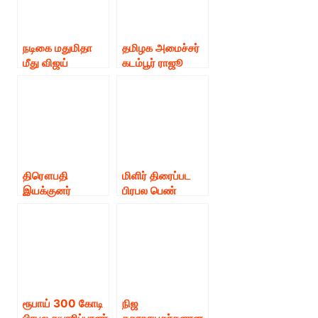
– நிறுவன தலைவர்
சூரி அடையார்
நடிகர் ஜெய்வந்த்
காவல்
பெருமிதம்.
நிலையத்தில் புகார்
நடிகை மதுமிதா
தமிழக அமைச்சர்
அளித்திருக்கிறார்.
மீது விஜய்
கடம்பூர் ராஜூ
தொலைக்காட்சி
அகில இந்திய
நிர்வாகம் காவல்
ஜெய்வந்த் நற்பணி
நிலையத்தில் புகார்
இயக்கத்தின்
அளித்துள்ளனர்.
நிறுவனத்தலைவர்
ஜெய்வந்த்
படங்கொண்ட
தனிப்பயனாக்க
திரௌபதி
மிளிர் திரைப்பட
தபால்தலைகளை
இயக்குனர்
பிரபல பெண்
வெளியிட்டார்
மோகன் ஜி மீது
தயாரிப்பாளரை
காவல்
ஜந்து ரவுடிகள்
நிலையத்தில் புகார்
மானபங்கம்
அளித்துள்ளார்
செய்தனர் காவல்
கலாட்டா
நிலையத்தில்
இணையதளம்
புகார்..!
தொகுப்பாளர்
ரூபாய் 300 கோடி
நிஜ
விக்ரமன்!