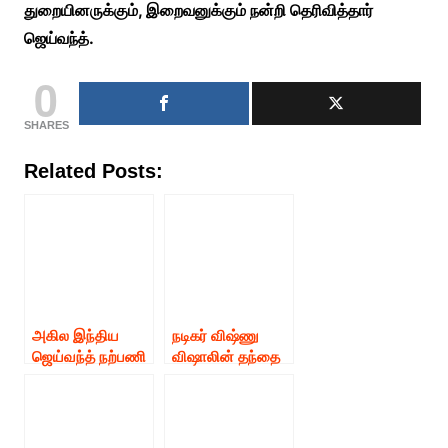
துறையினருக்கும், இறைவனுக்கும் நன்றி தெரிவித்தார்
ஜெய்வந்த்.
0
SHARES
Related Posts:
அகில இந்திய
நடிகர் விஷ்ணு
ஜெய்வந்த் நற்பணி
விஷாலின் தந்தை
இயக்கத்தின்
மீது பண மோசடியும்
கொரோனா
நில மோசடியும்
பெருந்தொற்று
செய்ததாக
நிவாரண பணிகள்
நகைச்சுவை நடிகர்