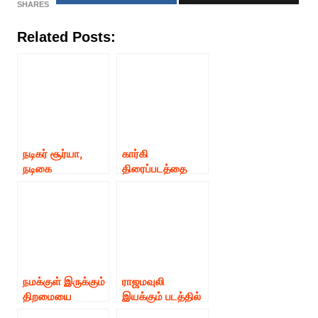
SHARES
Related Posts:
நடிகர் சூர்யா,
கார்கி
நடிகை
திரைப்படத்தை
ஜோதிகாவை
மக்களிடம்
பார்த்ததும் எனக்கு
கொண்டு சேர்த்த
பேச்சு வரவில்லை –
சூர்யா சாருக்கு
சாய் பல்லவி!!
நன்றி – சாய்
பல்லவி!!!
நமக்குள் இருக்கும்
ராஜமவுலி
திறமையை
இயக்கும் படத்தில்
வெளிக்கொண்டு
சாய் பல்லவி