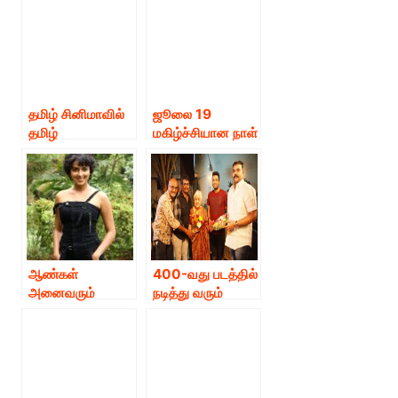
வருவதில் வல்லவர்
செல்வராகவன் –
ரகுல் ப்ரீத் சிங்
தமிழ் சினிமாவில்
ஜூலை 19
தமிழ்
மகிழ்ச்சியான நாள்
நடிகைகளுக்கு
அன்றுதான் கடாரம்
வாய்ப்பு கிடைப்பது
கொண்டான் ரிலீஸ்
இல்லை : நடிகை
ஆகிறது – கமல்
ரியா*
ஹாசன் உற்சாகம்
ஆண்கள்
400-வது படத்தில்
அனைவரும்
நடித்து வரும்
எனக்கு
‘சௌக்கார்’
பாதுகாப்பாக
ஜானகியின்
இருந்தார்கள்
நடிப்பையும்
என்றார். அமலா
நினைவுத்திறனையு
பால்
ம் கண்டு