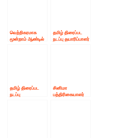
மே 1 தொழிலாளர்
தென்னிந்திய
தினத்தன்று 2000
நடிகர் சங்கம் பூச்சி.
பெப்சி
எஸ்.முருகன்.
குடும்பங்களுக்கு
உதவி
வெற்றிகரமாக
தமிழ் திரைப்பட
செய்திருக்கிறார்க
மூன்றாம் ஆண்டில்
நடப்பு தயாரிப்பாளர்
ள்.
அடியெடுத்து
சங்கத்திற்கு
வைக்கும்
பிராந்திய
‘தமிழ்நாடு
தணிக்கை
திரைப்பட நடப்பு
அதிகாரி
தயாரிப்பாளர்கள்
(Regional
சங்கம்’!!
Censor Officer)
அனுமதி வழங்கி
தமிழ் திரைப்பட
சினிமா
உத்தரவு
நடப்பு
பத்திரிகையாளர்
அளித்துள்ளார்
தயாரிப்பாளர்கள்
சங்கத்திற்கு தமிழ்
சங்கம் QUBE
திரைப்பட
நிறுவனம் மற்றும்
தொழிலாளர்கள்
தமிழ்நாடு
சம்மேளனம் ரூபாய்
திரையரங்கு &
25 ஆயிரம்
மல்டிபிளக்ஸ்
நிதியுதவி