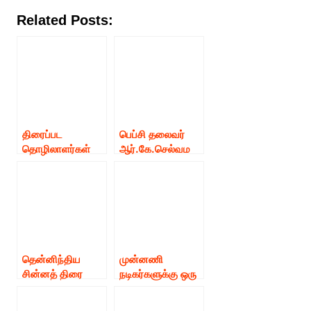
Related Posts:
திரைப்பட
பெப்சி தலைவர்
தொழிலாளர்கள்
ஆர்.கே.செல்வம
சம்மேளனத்தில்
ணியை கட்டம்
(பெப்சி) உள்ள
கட்டும் தமிழ்
ஒப்பந்தங்களை
திரைப்பட
ரத்து செய்தது
தயாரிப்பாளர்கள்
தமிழ்த் திரைப்பட
சங்கம்..!
தயாரிப்பாளர்
சங்கம்.
தென்னிந்திய
முன்னணி
சின்னத் திரை
நடிகர்களுக்கு ஒரு
தயாரிப்பாளர்கள்
அன்பான
சங்கம்(STEPS)
வேண்டுகோள்…