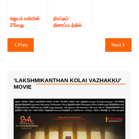
ஜெயம் ரவியின்
நிசப்தம்’
25வது
திரைப்படத்தில்
திரைப்படத்தின்
ஷாலினி
பர்ஸ்ட் லுக்*
பாண்டேவின் பர்ஸ்ட்
Post
லுக்*
Prev
Next
navigation
‘LAKSHMIKANTHAN KOLAI VAZHAKKU’
MOVIE