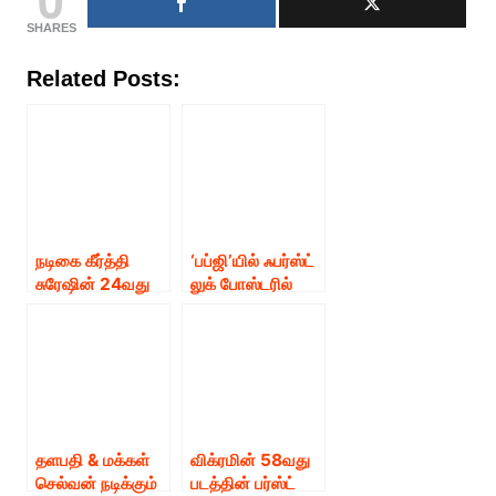
SHARES
Related Posts:
நடிகை கீர்த்தி
‘பப்ஜி’யில் ஃபர்ஸ்ட்
சுரேஷின் 24வது
லுக் போஸ்டரில்
படத்தின் தலைப்பு
மிரள வைக்கும்
அறிவிப்பு
அர்ஜுமன் லுக்!
தளபதி & மக்கள்
விக்ரமின் 58வது
செல்வன் நடிக்கும்
படத்தின் பர்ஸ்ட்