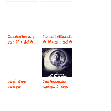
‘தளபதி 64′ பர்ஸ்ட்
லுக் வெளியீடு
லுக் வெளியானது
வெண்ணிலா கபடி
சிவகார்த்திகேயனி
குழு 2′ படத்தின்
ன் 16வது படத்தின்
பர்ஸ்ட் லுக்
பர்ஸ்ட் லுக் போஸ்டர்
வெளியீடு.
வெளியீடு.
நடிகர் விமல்
பிரபு தேவாவின்
நடிக்கும்
நடிக்கும் அடுத்த
‘சண்டைக்காரி’
படத்தின்
படத்தின் பர்ஸ்ட்
தலைப்புடன் கூடிய
லுக் வெளியீடு!
பர்ஸ்ட் லுக்