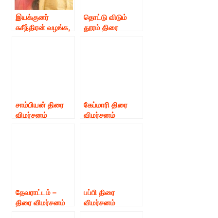
இயக்குனர்
தொட்டு விடும்
சுசீந்திரன் வழங்க,
தூரம் திரை
காலா பிலிம்ஸ்
விமர்சனம்
தயாரிப்பில்,
மகாசிவன்
இயக்கத்தில்
புதுமுகங்கள்
நடிக்கும் “தோழர்
வெங்கடேசன்”
சாம்பியன் திரை
கேப்மாரி திரை
விமர்சனம்
விமர்சனம்
தேவராட்டம் –
பப்பி திரை
திரை விமர்சனம்
விமர்சனம்