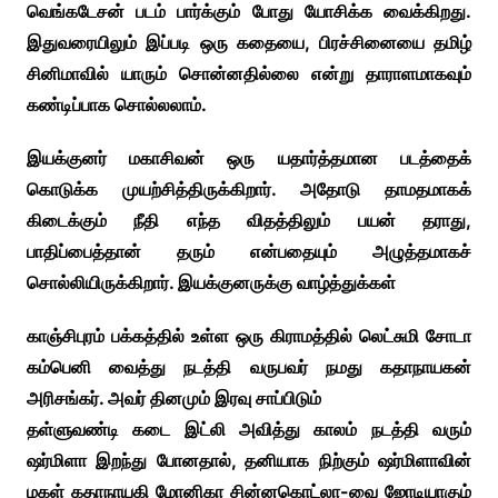
வெங்கடேசன் படம் பார்க்கும் போது யோசிக்க வைக்கிறது.
இதுவரையிலும் இப்படி ஒரு கதையை, பிரச்சினையை தமிழ்
சினிமாவில் யாரும் சொன்னதில்லை என்று தாராளமாகவும்
கண்டிப்பாக சொல்லலாம்.
இயக்குனர் மகாசிவன் ஒரு யதார்த்தமான படத்தைக்
கொடுக்க முயற்சித்திருக்கிறார். அதோடு தாமதமாகக்
கிடைக்கும் நீதி எந்த விதத்திலும் பயன் தராது,
பாதிப்பைத்தான் தரும் என்பதையும் அழுத்தமாகச்
சொல்லியிருக்கிறார். இயக்குனருக்கு வாழ்த்துக்கள்
காஞ்சிபுரம் பக்கத்தில் உள்ள ஒரு கிராமத்தில் லெட்சுமி சோடா
கம்பெனி வைத்து நடத்தி வருபவர் நமது கதாநாயகன்
அரிசங்கர். அவர் தினமும் இரவு சாப்பிடும்
தள்ளுவண்டி கடை இட்லி அவித்து காலம் நடத்தி வரும்
ஷர்மிளா இறந்து போனதால், தனியாக நிற்கும் ஷர்மிளாவின்
மகள் கதாநாயகி மோனிகா சின்னகொட்லா-வை ஜோடியாகும்