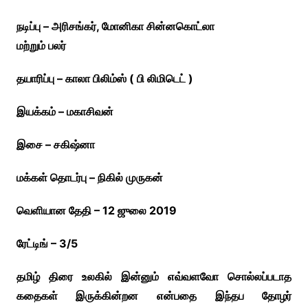
நடிப்பு – அரிசங்கர், மோனிகா சின்னகொட்லா
மற்றும் பலர்
தயாரிப்பு – காலா பிலிம்ஸ் ( பி லிமிடெட் )
இயக்கம் – மகாசிவன்
இசை – சகிஷ்னா
மக்கள் தொடர்பு – நிகில் முருகன்
வெளியான தேதி – 12 ஜுலை 2019
ரேட்டிங் – 3/5
தமிழ் திரை உலகில் இன்னும் எவ்வளவோ சொல்லப்படாத
கதைகள் இருக்கின்றன என்பதை இந்தப தோழர்