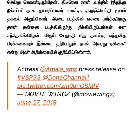
செய்து கொண்டிருந்தேன். திடீரென நான் படத்தில் இருந்து
நீக்கப்பட்டதாக தயாரிப்பாளர் எனக்கு குறுஞ்செய்தி மூலம்
தகவல் அனுப்பினார். ஆடை படத்தின் டீசரை பார்த்தபிறகு
தான் தன்னை படத்திலிருந்து நீக்கியிருப்பார்கள் என
சந்தேகிக்கிறேன். விஜய் சேதுபதி மீது தனக்கு எந்தவித
பிரச்சனையும் இல்லை, தற்போதும் நான் அவரது ரசிகை”
என்று அவர் அறிக்கையில் குறிப்பிட்டுள்ளார்.
Actress
@Amala_ams
press release on
#VSP33
@DoneChannel1
pic.twitter.com/zm9unOBMIV
— ᎷϴᏙᏆᎬ ᏔᏆΝᏀᏃ (@moviewingz)
June 27, 2019