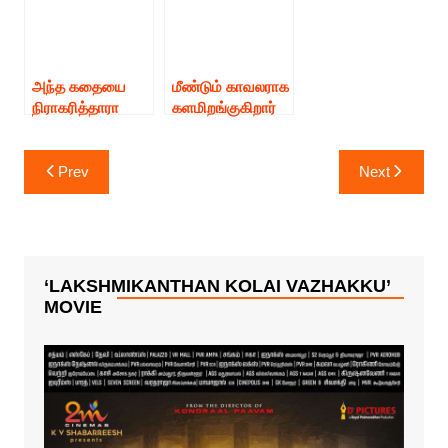
அந்த கதையை
மீண்டும் காவலராக
நிராகரித்தாரா
களமிறங்குகிறார்
தளபதி விஜய்…?
நடிகர் அருண்
கடுப்பில் ரசிகர்கள்!
விஜய்
Post
Prev
Next
navigation
‘LAKSHMIKANTHAN KOLAI VAZHAKKU’
MOVIE