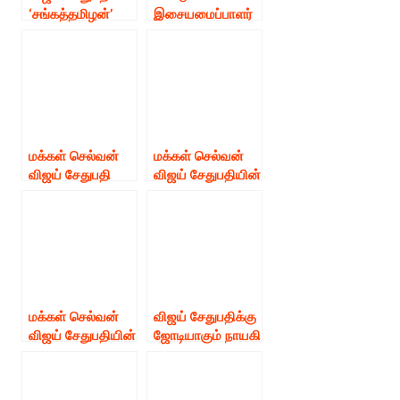
‘சங்கத்தமிழன்’
இசையமைப்பாளர்
திரைப்படம் குறித்த
அனிருத் இசையில்
முக்கிய அறிவிப்பு
பாடுகிறார் நடிகர்
விஜய் ‼*
மக்கள் செல்வன்
மக்கள் செல்வன்
விஜய் சேதுபதி
விஜய் சேதுபதியின்
நடிப்பது எனக்கு
‘யாதும் ஊரே
பெருமை –
யாவரும் கேளிர்’
முத்தையா
திரைப்படத்தின்
முரளிதரன்
அப்டேட் .*
மக்கள் செல்வன்
விஜய் சேதுபதிக்கு
விஜய் சேதுபதியின்
ஜோடியாகும் நாயகி
அடுத்த படத்தில்
இவர்தானாம்
நடிகை கனிகா!