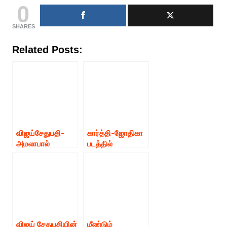
0
SHARES
Related Posts:
விஜய்சேதுபதி-
கார்த்தி-ஜோதிகா
அமலாபால்
படத்தில்
நடிக்கும் #VSP33
பழம்பெரும் நடிகை
படத்தை இன்று
நடிக்க ஒப்பந்தம்
பழனியில்
இயக்குனர்
எஸ்.பி.ஜனநாதன்
துவக்கிவைக்கிறார்
விஜய் சேதுபதியின்
மீண்டும்