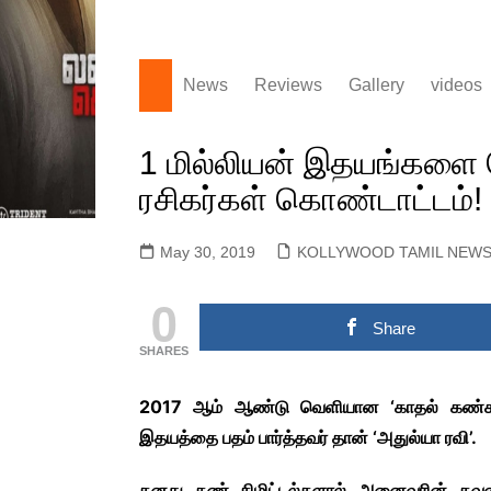
News
Reviews
Gallery
videos
KOLLYWOOD TAMIL
Actors Gallery
LYRIC
NEWS
1 மில்லியன் இதயங்க
Actress Gallery
OFFIC
KOLLYWOOD ENGLISH
TEASE
ரசிகர்கள் கொண்டாட்டம்!
Events Gallery
NEWS
OFFIC
Movie Gallery
SANDALWOOD KANNADA
May 30, 2019
KOLLYWOOD TAMIL NEW
OFFIC
MOVIE NEWS
POST
TOLLYWOOD TELUGU
0
SNEAK
MOVIE NEWS
Share
MULLUWOOD
SHARES
MALAYALAM MOVIE
NEWS
2017 ஆம் ஆண்டு வெளியான ‘காதல் கண்கட்
BOLLYWOOD HINDI
இதயத்தை பதம் பார்த்தவர் தான் ‘அதுல்யா ரவி’.
MOVIE NEWS
TAMILNADU &
தனது கண் சிமிட்டல்களால் அனைவரின் கவனத்