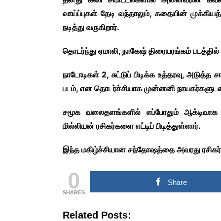
COMMERCIAL NEWS
வாய்ப்புகள் தேடி வந்தாலும், கதையின் முக்கி
CHINNA THIRAI NEWS
SPORT
நடித்து வருகிறார்.
ஆன்மீகம் & ராசிபலன்
தொடர்ந்து ஏமாலி, நாகேஷ் திரையரங்கம் படத்தில் 
நாடோடிகள் 2, சுட்டுப் பிடிக்க உத்தரவு, அடுத்த 
படம், என தொடர்ச்சியாக முன்னனி நாயகர்களுடன் 
சமூக வலைதளங்களில் எப்போதும் ஆக்டிவாக இ
மில்லியன் ரசிகர்களை எட்டிப் பிடித்துள்ளார்.
இந்த மகிழ்ச்சியான சந்தோஷத்தை அவரது ரசிகர
0
Share
SHARES
Related Posts: