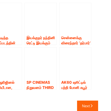
டித்த
இயக்குநர் நந்தினி
சென்னைக்கு
ப்படத்தின்
ரெட்டி இயக்கும்
விரைந்தார் ‘தர்பார்’
ோஷனுக்கு
Netflix ஆந்தாலஜி
நாயகன்
ுழைக்காத
சீரிஸிலும் நடிகை
ை அதுல்யா
அமலா பால்
ின் பந்தாவால்
முதன்மை
பும் ‘என் பெயர்
வேடத்தில்
்தன்’
நடிக்கிறார்.
ுழுவினர் !
 ஒரிஜினல்
SP CINEMAS
AK60 ஷூட்டிங்
யீடான,
நிறுவனம் THIRD
பற்றி போனி கபூர்
ட் மணி’
EYE
அதிகாரபூர்வ
ood Money)
ENTERTAINMEN
அறிவிப்பு! தல
ப்படம்
T நிறுவனத்துடன்
ரசிகர்கள்
Next
்கள் மற்றும்
இணைந்து
கொண்டாட்டம்