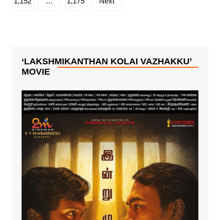
1,152
…
1,175
Next
‘LAKSHMIKANTHAN KOLAI VAZHAKKU’
MOVIE