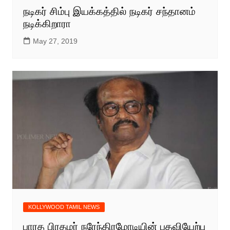
நடிகர் சிம்பு இயக்கத்தில் நடிகர் சந்தானம்
நடிக்கிறாரா
May 27, 2019
KOLLYWOOD TAMIL NEWS
பாரத பிரதமர் நரேந்திரமோடியின் பதவியேற்பு