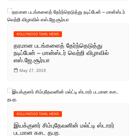
KOLLYWOOD TAMIL NEWS
தரமான படங்களைத் தேர்ந்தெடுத்து
நடிப்பேன் – மான்ஸ்டர் வெற்றி விழாவில்
எஸ்.ஜே.சூர்யா
May 27, 2019
KOLLYWOOD TAMIL NEWS
இயக்குனர் சிம்புதேவனின் மல்ட்டி ஸ்டாரர்
படமான கசட தபற.