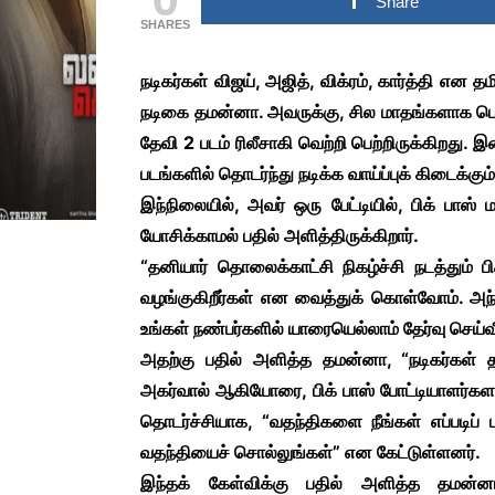
Share
MULLUWOOD
SHARES
MALAYALAM MOVIE
NEWS
நடிகர்கள் விஜய், அஜித், விக்ரம், கார்த்தி எ
BOLLYWOOD HINDI
நடிகை தமன்னா. அவருக்கு, சில மாதங்களாக பெரி
MOVIE NEWS
தேவி 2 படம் ரிலீசாகி வெற்றி பெற்றிருக்கிறது. இ
TAMILNADU &
COMMERCIAL NEWS
படங்களில் தொடர்ந்து நடிக்க வாய்ப்புக் கிடைக்கும
இந்நிலையில், அவர் ஒரு பேட்டியில், பிக் பாஸ் ம
CHINNA THIRAI NEWS
SPO
யோசிக்காமல் பதில் அளித்திருக்கிறார்.
ஆன்மீகம் & ராசிபலன்
“தனியார் தொலைக்காட்சி நிகழ்ச்சி நடத்தும் ப
வழங்குகிறீர்கள் என வைத்துக் கொள்வோம். அந்த 
உங்கள் நண்பர்களில் யாரையெல்லாம் தேர்வு செய்வீ
அதற்கு பதில் அளித்த தமன்னா, “நடிகர்கள் த
அகர்வால் ஆகியோரை, பிக் பாஸ் போட்டியாளர்களாக
தொடர்ச்சியாக, “வதந்திகளை நீங்கள் எப்படிப் ப
வதந்தியைச் சொல்லுங்கள்” என கேட்டுள்ளனர்.
இந்தக் கேள்விக்கு பதில் அளித்த தமன்ன