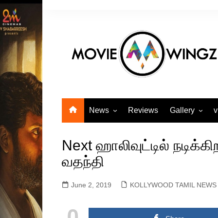
Skip
to
content
News
Reviews
Gallery
v
KOLLYWOOD TAMIL
Actors Gallery
NEWS
Next ஹாலிவுட்டில் நடிக்க
Actress Galle
KOLLYWOOD ENGLISH
வதந்தி
Events Galler
NEWS
Movie Gallery
SANDALWOOD KANNADA
June 2, 2019
KOLLYWOOD TAMIL NEWS
MOVIE NEWS
TOLLYWOOD TELUGU
0
MOVIE NEWS