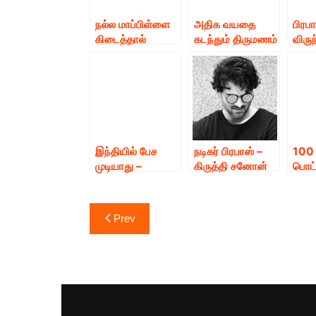
நல்ல மாப்பிள்ளை
அதிக வயதை
பிரப
கிடைத்தால்
கடந்தும் திருமணம்
விரு
திருமணம் –
செய்து கொள்ளாத
தனித
தமன்னா
என் என்று
நடிக
தெரியுமா? அவரே
கூறியுள்ளார்.
இந்தியில் பேச
நடிகர் பிரபாஸ் –
100 
முடியாது –
கிருத்தி சனோன்
பொட்
செய்தியாளர்களிட
திருமண நிச்சயம்
இருக்
ம் பிரபல நடிகை*
குறித்த செய்தி
கொடு
Post
வதந்தி.!!
பாஸ் 
Prev
ஐடிய
navigation
நடிகர
அலிக