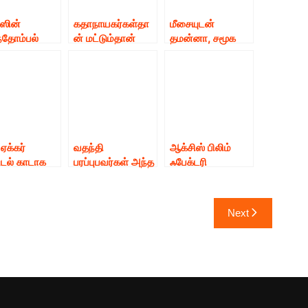
ாஸின்
கதாநாயகர்கள்தா
மீசையுடன்
ந்தோம்பல்
ன் மட்டும்தான்
தமன்னா, சமூக
்துவமானது’
அதிக சம்பளம்
வலைத்தளங்களில்
ை தமன்னா.!!!
வாங்க வேண்டுமா?
வைரலாகும்
கதாநாயகிகள்
வீடியோ.
நாங்க வாங்கக்
கூடாதா என ? –
நடிகை தமன்னா
கேள்வி.?
ஏக்கர்
வதந்தி
ஆக்சிஸ் பிலிம்
டல் காடாக
பரப்புபவர்கள் அந்த
ஃபேக்டரி
கும் நிலம்
காதலன் யார்
தயாரிக்கும்
ங்க! – பிக்
என்பது குறித்து
திரைப்படத்தில்
குழுவுக்கு
எனக்கும்
பிக்பாஸ் புகழ்
Next
ா சொல்லும்
சொல்லுங்கள்.
நடிகை லாஸ்லியா
் மன்சூர்
ஐஸ்வர்யா ராஜேஷ்
நடிக்கிறார்.
ான்!