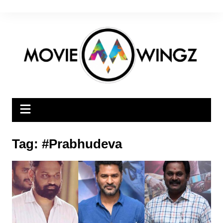
Skip
to
content
Tag:
#Prabhudeva