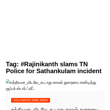
Tag:
#Rajinikanth slams TN
Police for Sathankulam incident
KOLLYWOOD TAMIL NEWS
சத்தியமா_விடவே_கூடாது காவல் துறையை