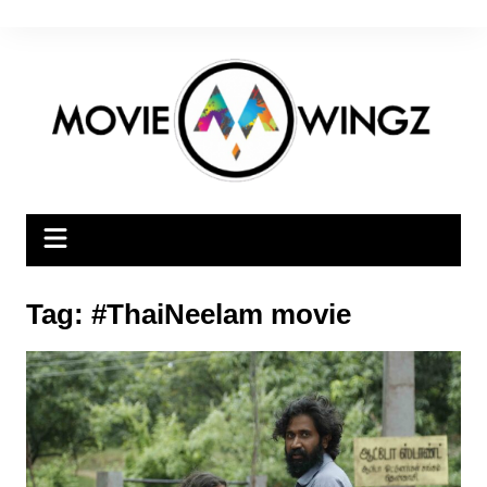
Skip
to
content
Tag:
#ThaiNeelam movie