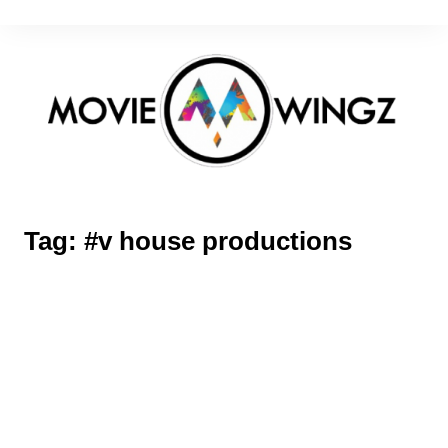
Skip
to
content
Tag:
#v house productions