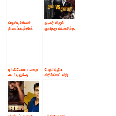
ஜென்டில்மேன்
நடிகர் விஜய்
திரைப்படத்தின்
குறித்து விமர்சித்த
காமெடியை
அஜித் ரசிகரை
படத்தலைப்பாக்கிய
விஜய் ரசிகர்
நடிகர் சந்தானம் பட
கத்தியால் தாக்கிய
பர்ஸ்ட் லுக் ரிலீஸ்.
சம்பவம் பரபரப்பை
ஏற்படுத்தியுள்ளது.
டிக்கிலோனா என்ற
மேற்கிந்திய
டைட்டிலுக்கு
கிரிக்கெட் வீரர்
கிடைத்த அமேசிங்
ஆல்வின்
ரெஸ்பான்ஸ்!!
காளிச்சரண்
துவக்கி வைத்த
கற்பனை-காமெடி-
திரில்லர் தமிழ் படம்
| விஜய்டிவி புகழ்
காமெடியன் ராமர் –