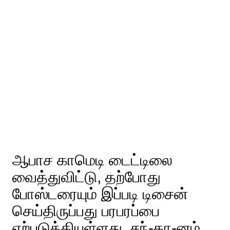
ஆபாச காமெடி டைட்டிலை
வைத்துவிட்டு, தற்போது
போஸ்டரையும் இப்படி டிசைன்
செய்திருப்பது பரபரப்பை
ஏற்படுத்தியுள்ளது. சந்-தா-னம்