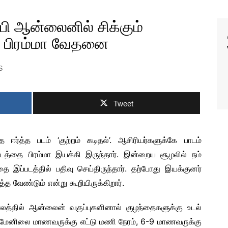
 VIDEO SONGS
ி ஆன்லைனில் சிக்கும்
IAL MOVIE
RS
் பிரம்மா வேதனை
IAL MOVIE TRAILER
S
IAL MOTION
ERS
 PEEK VIDEOS
SHORT FILMS
Tweet
்த்த படம் ‘குற்றம் கடிதல்’. ஆசிரியர்களுக்கே பாடம்
்படத்தை பிரம்மா இயக்கி இருந்தார். இன்றைய சூழலில் நம்
 இப்படத்தில் பதிவு செய்திருந்தார். தற்போது இயக்குனர்
த வேண்டும் என்று கூறியிருக்கிறார்.
S NEWS
லத்தில் ஆன்லைன் வகுப்புகளினால் குழந்தைகளுக்கு உடல்
. மேனிலை மாணவருக்கு எட்டு மணி நேரம், 6-9 மாணவருக்கு