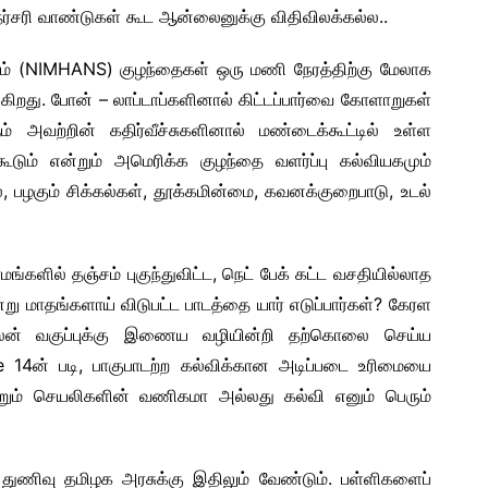
ர்சரி வாண்டுகள் கூட ஆன்லைனுக்கு விதிவிலக்கல்ல..
வனம் (NIMHANS) குழந்தைகள் ஒரு மணி நேரத்திற்கு மேலாக
றது. போன் – லாப்டாப்களினால் கிட்டப்பார்வை கோளாறுகள்
 அவற்றின் கதிர்வீச்சுகளினால் மண்டைக்கூட்டில் உள்ள
க்கூடும் என்றும் அமெரிக்க குழந்தை வளர்ப்பு கல்வியகமும்
ல், பழகும் சிக்கல்கள், தூக்கமின்மை, கவனக்குறைபாடு, உடல்
்களில் தஞ்சம் புகுந்துவிட்ட, நெட் பேக் கட்ட வசதியில்லாத
்று மாதங்களாய் விடுபட்ட பாடத்தை யார் எடுப்பார்கள்? கேரள
லைன் வகுப்புக்கு இணைய வழியின்றி தற்கொலை செய்ய
e 14ன் படி, பாகுபாடற்ற கல்விக்கான அடிப்படை உரிமையை
்றும் செயலிகளின் வணிகமா அல்லது கல்வி எனும் பெரும்
 துணிவு தமிழக அரசுக்கு இதிலும் வேண்டும். பள்ளிகளைப்