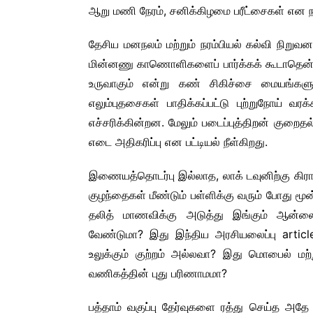
ஆறு மணி நேரம், சனிக்கிழமை பரீட்சைகள் என ந
தேசிய மனநலம் மற்றும் நரம்பியல் கல்வி நிறு
மின்னணு காணொளிகளைப் பார்க்கக் கூடாதென்கி
உருவாகும் என்று கண் சிகிச்சை மையங்களும்
எலும்புதசைகள் பாதிக்கப்பட்டு புற்றுநோய் வர
எச்சரிக்கின்றன. மேலும் படைப்புத்திறன் குறைத
எடை அதிகரிப்பு என பட்டியல் நீள்கிறது.
இணையத்தொடர்பு இல்லாத, லாக் டவுனிற்கு கிராமங
குழந்தைகள் மீண்டும் பள்ளிக்கு வரும் போது மூன
தலித் மாணவிக்கு அடுத்து இங்கும் ஆன்
வேண்டுமா? இது இந்திய அரசியலைப்பு articl
உலுக்கும் குற்றம் அல்லவா? இது மொபைல் மற
வணிகத்தின் புது பரிணாமமா?
பத்தாம் வகுப்பு தேர்வுகளை ரத்து செய்த அதே