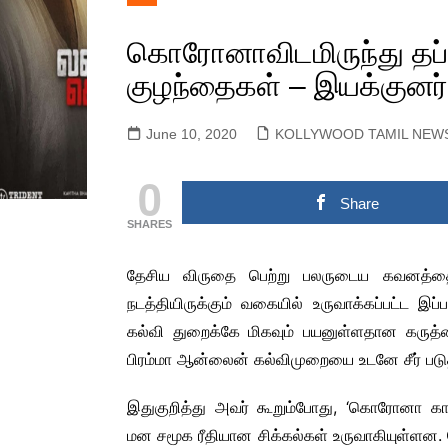
KOLLYWOOD TAMIL
Actors Gallery
LYRIC
NEWS
கொரோனாவிடமிருந்து தப்ப
Actress Gallery
OFFIC
KOLLYWOOD ENGLISH
TEASE
குழந்தைகள் – இயக்குனர
Events Gallery
NEWS
OFFIC
Movie Gallery
SANDALWOOD KANNADA
June 10, 2020
KOLLYWOOD TAMIL NEW
OFFIC
MOVIE NEWS
POST
TOLLYWOOD TELUGU
0
SNEAK
MOVIE NEWS
Share
MULLUWOOD
SHARES
MALAYALAM MOVIE
NEWS
தேசிய விருதை பெற்று பலருடைய கவனத்தை ஈர
BOLLYWOOD HINDI
நடத்தியிருக்கும் வகையில் உருவாக்கப்பட்ட இப
MOVIE NEWS
கல்வி துறைக்கே மிகவும் பயனுள்ளதான கருத்தை
TAMILNADU &
COMMERCIAL NEWS
பிரம்மா ஆன்லைன் கல்விமுறையை உடனே சீர் படுத்
CHINNA THIRAI NEWS
SPORT
இதுகுறித்து அவர் கூறும்போது, ‘கொரோனா கா
ஆன்மீகம் & ராசிபலன்
மன சமூக ரீதியான சிக்கல்கள் உருவாகியுள்ளன