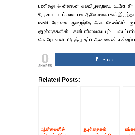
பணித்து ஆன்லைன் கல்விமுறையை உடனே சீர் பட
ரேடியோ பாடம், என பல ஆலோசனைகள் இருந்தாலும்
மணி நேரமாக குறைத்தே ஆக வேண்டும். ஐ.ப
குழந்தைகளின் கண்பார்வையையும் படைப்பாற்
கொரோனாவிடமிருந்து தப்பி ஆன்லைன் என்னும் பிச
0
Share
SHARES
Related Posts:
ஆன்லைனில்
குழந்தைகள்
உங்க