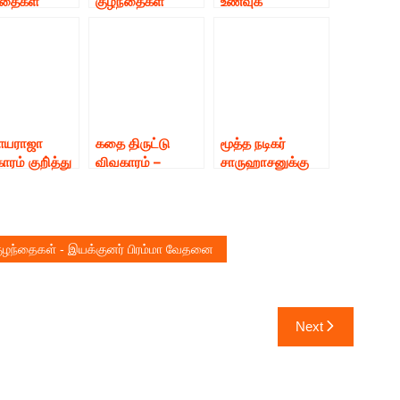
்தைகள்
குழந்தைகள்
உணவுக்
ிக்கு என்னால்
கல்விக்காக
கிடைக்காத
ந்த உதவிகளை
நடத்தப்பட்ட
குழந்தைகள் – 7.5
கிறேன் நடிகர்
Madarase Mr &
கோடி ரூபாய் நிதி
ட்டி
Mrs India 2020
அளித்த ஹாலிவுட்
சனுக்கு
Season 3
பிரபல நடிகை !
ா லாரன்ஸ்
மாடலிங் ஷோ !
ல் கூறினார்
யராஜா
கதை திருட்டு
மூத்த நடிகர்
ரம் குறி்த்து
விவகாரம் –
சாருஹாசனுக்கு
குனர் சீனு
ஆன்லைனில்
‘வாழ்நாள்
ாமி விளக்கம்.
இருந்து நீக்கப்பட்ட
சாதனையாளர்
ஹீரோ
விருது’ –
இயக்குனர்
குழந்தைகள் - இயக்குனர் பிரம்மா வேதனை
‘விஜய்ஸ்ரீ ஜி’
நன்றி*
Next