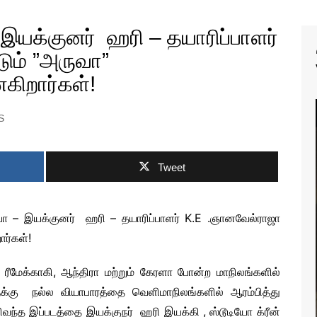
 VIDEO SONGS
 இயக்குனர் ஹரி – தயாரிப்பாளர்
IAL MOVIE
RS
ும் ”அருவா”
IAL MOVIE TRAILER
கிறார்கள்!
IAL MOTION
ERS
S
 PEEK VIDEOS
SHORT FILMS
Tweet
ர்யா – இயக்குனர் ஹரி – தயாரிப்பாளர் K.E .ஞானவேல்ராஜா
ர்கள்!
 ரீமேக்காகி, ஆந்திரா மற்றும் கேரளா போன்ற மாநிலங்களில்
S NEWS
ளுக்கு நல்ல வியாபாரத்தை வெளிமாநிலங்களில் ஆரம்பித்து
ெளிவந்த இப்படத்தை இயக்குநர் ஹரி இயக்கி , ஸ்டூடியோ க்ரீன்