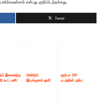
ாரிக்கவுள்ளார் என்பது குறிப்பிடத்தக்கது.
Tweet
டும் இணைந்த
மீண்டும்
சூர்யா 39′
றி கூட்டணி:
இயக்குனர் ஹரி
படத்தின் புதிய
ானம் –
இயக்கத்தில் நடிகர்
தகவல்கள் இதோ
சன்.கே –
சூர்யா !
ோஷ்
ாயணன்