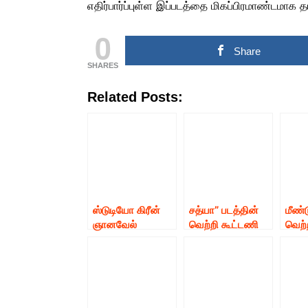
எதிர்பார்ப்புள்ள இப்படத்தை மிகப்பிரமாண்டமாக தய
0
Share
SHARES
Related Posts:
ஸ்டுடியோ கிரீன்
சத்யா” படத்தின்
மீண்
ஞானவேல்
வெற்றி கூட்டணி
வெற்
ராஜாவுக்காக
மீண்டும்
சந்த
அருவாவை
இணைந்தனர்.
ஜான்
கையில்’ எடுக்கும்
மீண்டும் இணையும்
சந்த
நடிகர் சூர்யா &
சிபிராஜ் – சத்யராஜ்
நார
இயக்குனர் ஹரி
கூட்டணி