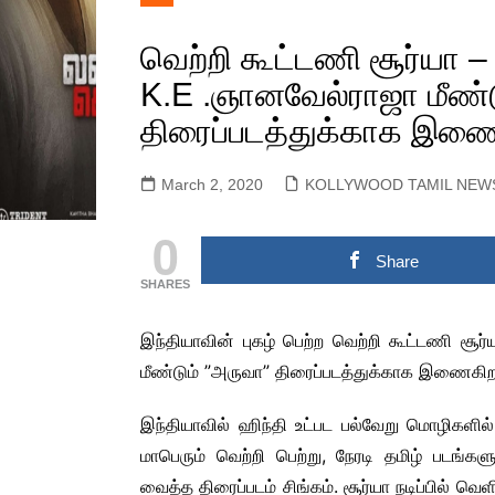
KOLLYWOOD TAMIL
Actors Gallery
LYRIC
NEWS
வெற்றி கூட்டணி சூர்யா –
Actress Gallery
OFFIC
KOLLYWOOD ENGLISH
TEASE
K.E .ஞானவேல்ராஜா மீண்ட
Events Gallery
NEWS
OFFIC
திரைப்படத்துக்காக இணை
Movie Gallery
SANDALWOOD KANNADA
OFFIC
MOVIE NEWS
POST
March 2, 2020
KOLLYWOOD TAMIL NEW
TOLLYWOOD TELUGU
SNEAK
MOVIE NEWS
0
MULLUWOOD
Share
MALAYALAM MOVIE
NEWS
SHARES
BOLLYWOOD HINDI
இந்தியாவின் புகழ் பெற்ற வெற்றி கூட்டணி சூ
MOVIE NEWS
மீண்டும் ”அருவா” திரைப்படத்துக்காக இணைகிறா
TAMILNADU &
COMMERCIAL NEWS
இந்தியாவில் ஹிந்தி உட்பட பல்வேறு மொழிகளில்
CHINNA THIRAI NEWS
SPORT
மாபெரும் வெற்றி பெற்று, நேரடி தமிழ் படங்க
ஆன்மீகம் & ராசிபலன்
வைத்த திரைப்படம் சிங்கம். சூர்யா நடிப்பில் வ