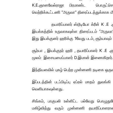
K.E.ஞானவேல்ராஜா பிரமாண்ட பொருட்செலவி
வெற்றிக்கூட்டணி “அருவா“ திரைப்படத்துக்காக 
தயாரிப்பாளர் ஸ்டூடியோ க்ரீன் K .E .ஞானவே
இயக்கத்தில் உருவாகவுள்ள திரைப்படம் “அருவா
இது இயக்குனர் ஹரிக்கு 16வது படம், சூர்யாவும
சூர்யா , இயக்குநர் ஹரி , தயாரிப்பாளர் K .
மூலம் இசையமைப்பாளர் D.இமான் இணைகிறார்
இந்தியளவில் புகழ் பெற்ற முன்னணி நடிகை ஒருவர
இப்படத்தின் படப்பிடிப்பு ஏப்ரல் மாதம் துவ
வெளியாகவுள்ளது.
சிங்கம், பாகுபலி உள்ளிட்ட பல்வேறு பொழுத
மகிழ்வித்து வரும் முன்னணி தயாரிப்பாளர