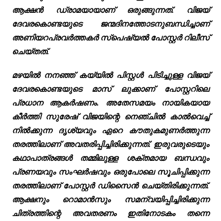
ആക്ഷൻ ഡ്രാമയായാണ് ഒരുങ്ങുന്നത്. വിജയ്
ദേവരകൊണ്ടയുടെ ജന്മദിനത്തോടനുബന്ധിച്ചാണ്
അണിയറപ്രവർത്തകർ സ്പെഷ്യൽ പോസ്റ്റർ റിലീസ്‌
ചെയ്തത്.
മഴയിൽ നനഞ്ഞ് കയ്യിൽ പിസ്റ്റൾ പിടിച്ചുള്ള വിജയ്
ദേവരകൊണ്ടയുടെ മാസ് ലുക്കാണ് പോസ്റ്ററിലെ
പ്രധാന ആകർഷണം. അതേസമയം നായികയായ
കീർത്തി സുരേഷ് വിജയിന്റെ നെഞ്ചിൽ കാൽവെച്ച്
നിൽക്കുന്ന ദൃശ്യവും ഏറെ കൗതുകമുണർത്തുന്ന
തരത്തിലാണ് അവതരിപ്പിച്ചിരിക്കുന്നത്. ഇരുവരുടെയും
കഥാപാത്രങ്ങൾ തമ്മിലുള്ള ശക്തമായ ബന്ധവും
പ്രണയവും സംഘർഷവും ഒരുപോലെ സൂചിപ്പിക്കുന്ന
തരത്തിലാണ് പോസ്റ്റർ ഡിസൈൻ ചെയ്തിരിക്കുന്നത്.
ആക്ഷനും റൊമാൻസും സമന്വയിപ്പിച്ചിരിക്കുന്ന
ചിത്രത്തിന്റെ അവതരണം ഇതിനോടകം തന്നെ