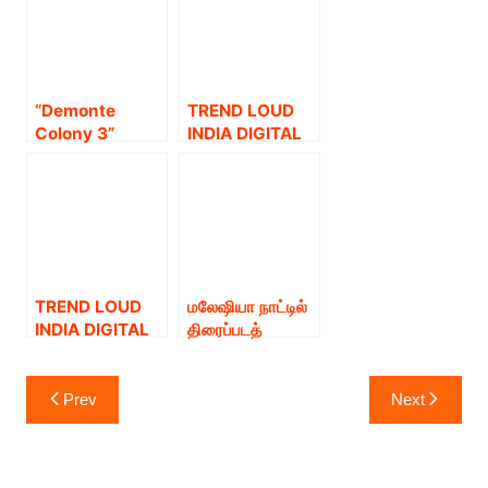
Fairy Tale for
Gate Studios
Grown-Ups to
Wraps Up
hit theatres on
Filming !
March 19, 2026
as originally
“Demonte
TREND LOUD
announced !
Colony 3”
INDIA DIGITAL
drops its first
AND OPEN
look on New
WINDOW.
Year, teasing a
bigger, never-
before spine-
tingling
chapter in the
TREND LOUD
மலேஷியா நாட்டில்
franchise !
INDIA DIGITAL
திரைப்படத்
மற்றும் OPEN
தயாரிப்பாளரும்,
WINDOW
திரைப்பட
Post
வினியோகஸ்தரும்,
Prev
Next
navigation
தொழில்
அதிபருமான
டத்தோ அப்துல்