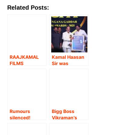
Related Posts:
RAAJKAMAL
Kamal Haasan
FILMS
Sir was
INTERNATIONA
honoured with
L KAMAL
the Paidi Jairaj
HAASAN
Film Award at
PRESENTS
the Telangana
ACTOR
Gaddar Film
SIVAKARTHIKE
Awards 2025
YAN IN “SEYON”
on March 19,
Rumours
Bigg Boss
!
2026
silenced!
Vikraman’s
Rocking Star
Debut Movie
Yash’s Toxic: A
with Golden