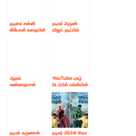
இதுவரை ஏற்றிராத
வேடத்தில் ஜெயம்
ரவி நடிக்கும் புதிய
படத்தின் பெயர்
நடிகை சன்னி
நடிகர் அருண்
மற்றும் ஃபர்ஸ்ட் லுக்
லியோன் கதையின்
விஜய் நடிப்பில்
வெளியீடு.
நாயகியாக
தயாராகும்
நடிக்கும் ‘ஷீரோ’
படத்தின் டைட்டில்
படத்தின் ஃபர்ஸ்ட்
மற்றும் ஃபர்ஸ்ட் லுக்
லுக் வெளியீடு.
வெளியீடு.!
ஆதவ்
YouTube புகழ்
கண்ணதாசன்
டெம்பிள் மங்கியின்
மற்றும் வாணி
இணைய
போஜன் இணையும்
தொடரான
“தாழ் திறவா ”
“குத்துக்குப் பத்து”
படத்தின் ஃபர்ஸ்ட்
படப்பிடிப்பு
லுக் போஸ்டர்
முழுமையாக
வெளியீடு “
நிறைவடைந்தது !
நடிகர் கருணாஸ்
நடிகர் மிர்ச்சி சிவா