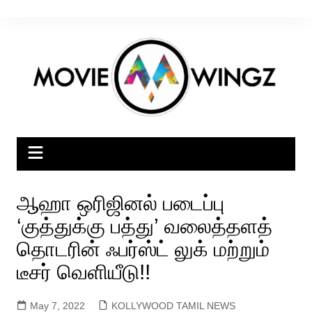
Skip
to
content
ஆஹா ஒரிஜினல் படைப்பு
‘குத்துக்கு பத்து’ வலைத்தளத்
தொடரின் ஃபர்ஸ்ட் லுக் மற்றும்
டீசர் வெளியீடு!!
May 7, 2022
KOLLYWOOD TAMIL NEWS