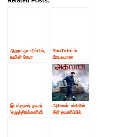
Related Posts:
ஆஹா தயாரிப்பில்,
YouTube ல்
கவின் ரெபா
பிரபலமான
மோனிகா ஜான்
Temple Monkey
நடிப்பில்
சேனல், முன்னணி
உருவாகியுள்ள
OTT தளத்துடன்
“ஆகாஷ் வாணி”
இணைந்து ஒரு
இணைய தொடரின்
இணைய தொடரை
ஃபர்ஸ்ட் லுக்
உருவாக்குகிறது.
ரசிகர்களிடம்
“குத்துக்கு பத்து”
இயக்குனர் நடிகர்
அகிலன்: ஸ்கிரீன்
பெரும் வரவேற்பை
எனும் இத்தொடரை
‘சமுத்திரக்கனியி
சீன் தயாரிப்பில்
பெற்றுள்ளது !
விஜய் வரதராஜ்
ன் நடிப்பில் பப்ளிக்’
என். கல்யாண
இயக்குகிறார் !
ஃபர்ஸ்ட் லுக்
கிருஷ்ணன்
வெளியீடு
இயக்கத்தில்