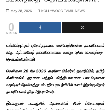
May 28, 2026
KOLLYWOOD TAMIL NEWS
0
SHARES
எக்ஸிக்யூட்டிவ் புரொட்யூசராக பணியாற்றியுள்ள தயாரிப்பாளர்
திரு. ஆர்.ராகேஷ் தயாரிப்பாளராக தனது புதிய பயணத்தை
தொடங்கியுள்ளார்!
சென்னை 28 மே 2026 ரைனோ பிக்சர்ஸ் தயாரிப்பில், தமிழ்
சினிமாவில் தரமான மற்றும் வித்தியாசமான படைப்புகளை
வழங்கும் நோக்கத்துடன் புதிய முயற்சியில் களம் இறங்குகிறார்
தயாரிப்பாளர் திரு.ஆர்.ராகேஷ் .
இயக்குனர் பா.ரஞ்சித் அவர்களின் நீலம் ப்ரொடக்ஷன்