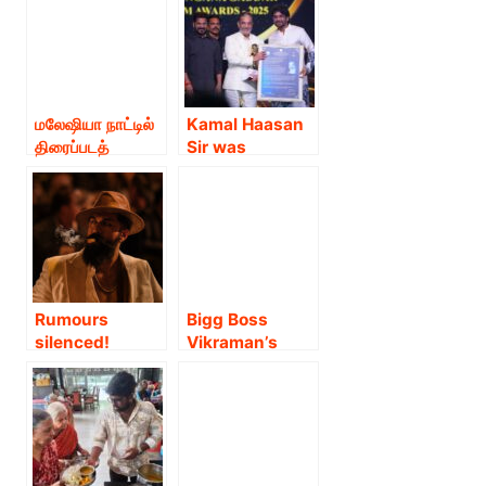
HAASAN
PRESENTS
ACTOR
SIVAKARTHIKE
YAN IN “SEYON”
மலேஷியா நாட்டில்
Kamal Haasan
!
திரைப்படத்
Sir was
தயாரிப்பாளரும்,
honoured with
திரைப்பட
the Paidi Jairaj
வினியோகஸ்தரும்,
Film Award at
தொழில்
the Telangana
அதிபருமான
Gaddar Film
டத்தோ அப்துல்
Awards 2025
மாலிக் புகழ் பெற்று
on March 19,
Rumours
Bigg Boss
விளங்கி
2026
silenced!
Vikraman’s
வருகிறார்!!
Rocking Star
Debut Movie
Yash’s Toxic: A
with Golden
Fairy Tale for
Gate Studios
Grown-Ups to
Wraps Up
hit theatres on
Filming !
March 19, 2026