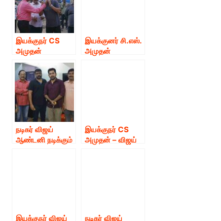
படத்தின்
பெற்று வருகிறது.!
கொல்கத்தா
படப்பிடிப்பு இனிதே
நிறைவு பெற்றது !
இயக்குநர் CS
இயக்குனர் சி.எஸ்.
அமுதன்
அமுதன்
இயக்கத்தில், நடிகர்
இயக்கத்தில்,
விஜய் ஆண்டனி
விஜய் ஆண்டனி
நடிக்கும் “ரத்தம்”
நடிப்பில்
படத்தின் இந்திய
உருவாகியுள்ள
படப்பிடிப்பு நிறைவு
‘ரத்தம்’ திரைப்படம்
பெற்றது !
அக்டோபர் 06
தேதி அன்று
நடிகர் விஜய்
இயக்குநர் CS
வெளியாகிறது!
ஆண்டனி நடிக்கும்
அமுதன் – விஜய்
“ரத்தம்” படத்தின்
ஆண்டனி
டப்பிங் பணிகள்
கூட்டணியி
எளிமையான
உருவாகும் “ரத்தம்”
பூஜையுடன் இனிதே
படத்தில் மூன்று
துவங்கியது !
நாயகியகள்
நடிக்கிறார்கள் !
இயக்குநர் விஜய்
நடிகர் விஜய்