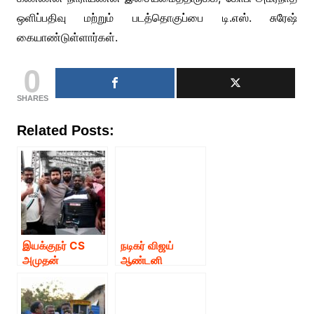
ஒளிப்பதிவு மற்றும் படத்தொகுப்பை டி.எஸ். சுரேஷ்
கையாண்டுள்ளார்கள்.
0
SHARES
Related Posts:
இயக்குநர் CS
நடிகர் விஜய்
அமுதன்
ஆண்டனி
இயக்கத்தில், நடிகர்
நடித்திருக்கும்
விஜய் ஆண்டனி
‘ரத்தம்’ பட டீசர்
நடிக்கும் “ரத்தம்”
நல்ல வரவேற்பைப்