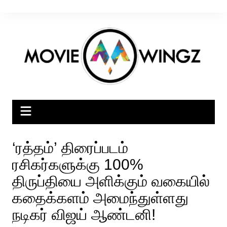
Skip
to
content
‘ரத்தம்’ திரைப்படம்
ரசிகர்களுக்கு 100%
திருப்தியை அளிக்கும் வகையில்
கதைக்களம் அமைந்துள்ளது
நடிகர் விஜய் ஆண்டனி!