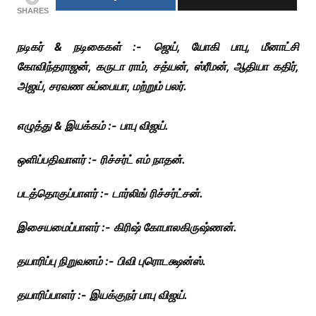
SHARES
நடிகர் & நடிகைகள் :- ஜெய், யோகி பாபு, மீனாட்சி
கோவிந்தராஜன், கருடா ராம், சத்யன், ஸ்ரீமன், ஆதியா கதிர்,
அஜய், சரவண சுப்பையா, மற்றும் பலர்.
எழுத்து & இயக்கம் :- பாபு விஜய்.
ஒளிப்பதிவாளர் :- ரிச்சர்ட் எம் நாதன்.
படத்தொகுப்பாளர் :- டார்லிங் ரிச்சர்ட்சன்.
இசையமைப்பாளர் :- கிரிஷ் கோபாலகிருஷ்ணன்.
தயாரிப்பு நிறுவனம் :- பிவி புரொடக்ஷன்ஸ்.
தயாரிப்பாளர் :- இயக்குநர் பாபு விஜய்.