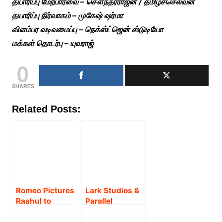
தயாரிப்பு மேற்பார்வை – சௌந்தரராஜன் / தமிழ்ச்செல்வன்
தயாரிப்பு நிர்வாகம் – முகேஷ் ஷர்மா
விளம்பர வடிவமைப்பு – நெக்ஸ்ட்ஜென் ஸ்டுடியோ
மக்கள் தொடர்பு – யுவராஜ்
0
SHARES
Related Posts:
Romeo Pictures
Lark Studios &
Raahul to
Parallel
Release Meera
Universe
Kathiravan’s
Pictures