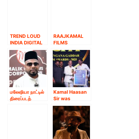
‘Habeebi’
collaborate for
Across
a New Film !
Worldwide !
TREND LOUD
RAAJKAMAL
INDIA DIGITAL
FILMS
மற்றும் OPEN
INTERNATIONA
WINDOW
L KAMAL
HAASAN
PRESENTS
ACTOR
SIVAKARTHIKE
YAN IN “SEYON”
மலேஷியா நாட்டில்
Kamal Haasan
!
திரைப்படத்
Sir was
தயாரிப்பாளரும்,
honoured with
திரைப்பட
the Paidi Jairaj
வினியோகஸ்தரும்,
Film Award at
தொழில்
the Telangana
அதிபருமான
Gaddar Film
டத்தோ அப்துல்
Awards 2025