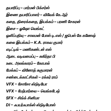
தயாரிப்பு – பார்மன் பிக்சர்ஸ்
இணை தயாரிப்பாளர் – விவேக் கே.ஆர்
கதை, திரைக்கதை, இயக்கம் – பரணி சேகரன்
இசை – ஓஷோ வெங்கட்
ஒளிப்பதிவு – சாலமன் போஸ் டி.எஸ் / ஜபெஸ் கே கணேஷ்
கலை இயக்கம் – K.A. ராகவ குமார்
எடிட்டிங் – மணிகண்டன் எஸ்
ஆடை வடிவமைப்பு – சுகிர்தா பி
உடை அலங்காரம் – கோபால்
மேக்கப் – வினோத் சுகுமாரன்
சண்டைக்காட்சிகள் – ரக்கர் ராம்
VFX – சோசோ ஸ்டுடியோ
VFX – மேற்பார்வை – வெங்கடேஷ்
SFX – சிங்க் சினிமா
DI – ஃபயர்ஃபாக்ஸ் ஸ்டுடியோஸ்