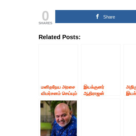
0
Share
SHARES
Related Posts:
மனிதநேய அரசை
இயக்குனர்
அறி
விமர்சனம் செய்யும்
ஆதிராஜன்
இயக்
நன்றி மறந்த
தயாரித்து
நியூட
திரைப்பட
இயக்கும் நடிகை
தயார
தொழிலாளர்கள்
ஹரிப்பிரியா
இயக்
சம்மேளனத்தின்
நடிக்கும் த்ரில்லர்
திரை
தலைவர்
திரைப்படம்
கருப
ஆர்.கே.செல்வம
“மாஸ்க்”!
தலை