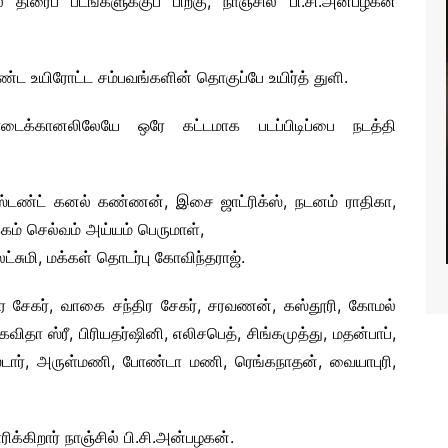
ிரைப் படங்களுக்குப் பிறகு, நாஞ்சில் பி.சி.அன்பழகன்
RTS NEWS
உயிரோட்ட சம்பவங்களின் தொகுப்பே உயிர்த் துளி.
ைக்கானலிலேயே ஒரே கட்டமாக படப்பிடிப்பை நடத்தி
ஜா, ஸ்டண்ட் கனல் கண்ணன், இசை ஜாட்ரிக்ஸ், நடனம் ராதிகா,
ம் செல்வம் அய்யம் பெருமாள்,
லட்சுமி, மக்கள் தொடர்பு கோவிந்தராஜ்.
ந்திர சேகர், வாகை சந்திர சேகர், சரவணன், கஸ்தூரி, கோமல்
ிதா ஸ்ரீ, பிரியதர்ஷினி, எலிசபெத், சிங்கமுத்து, மதன்பாப்,
ஸ்டார், அருள்மணி, போண்டா மணி, ரெங்கநாதன், வையாபுரி,
கிறார் நாஞ்சில் பி.சி.அன்பழகன்.