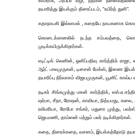
காமராசு, அய்யா வழி, நதிகள் நனைவதில்லை த
COMMERCIAL NEWS
தயாரித்து இயக்கும் திரைப்படம், “உயிர்த் துளி”.
CHINNA THIRAI NEWS
SPO
ஆன்மீகம் & ராசிபலன்
கதாநாயகி இல்லாமல் , கதையே நாயகனாக கொண்ட 
கொடைக்கானலில் நடந்த சம்பவத்தை, கொட
முடிக்கயிருக்கிறார்கள்.
எடிட்டிங் லெனின், ஒளிப்பதிவு கார்த்திக் ரா
ஆர்ட் பாலமுருகன், டிசைன் மேக்ஸ், இணை இயக்க
தயாரிப்பு நிர்வாகம் விஜயமுருகன், யூனிட் காவ்ய 
நடிகர் சிங்கமுத்து மகன் கார்த்திக், எஸ்.ஏ.ச
ஷர்மா, சீதா, ரோஷன், காவியா, நித்யமது, கலை, கவ
ரவிமரியா, ரோபோ சங்கர், மதுரை முத்து, பவர்
ஜெயமணி, தாம்ஸன் மற்றும் பலர் நடிக்கிறார்கள்.
கதை, திரைக்கதை, வசனம், இயக்கத்தோடு தயாரிக்