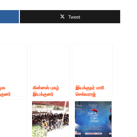
Tweet
முக
கின்னஸ் புகழ்
இயக்குநர் மாரி
குனர்
இயக்குனர்
செல்வராஜ்
்டன் G,
பாபுகணேஷ் தனது
தயாரித்து,
ித்து
சொந்த பேனரில்
இயக்கும், “வாழை”
கும் புதிய
தயாரித்து
திரைப்படம் இன்று
ப்படத்தின்
இயக்கும் அதிரடி
இனிதே
்பு கண்ணாடி
ஆக்ஷன்
துவங்கியது !
ப்பை
திரைப்படம் ‘370’.