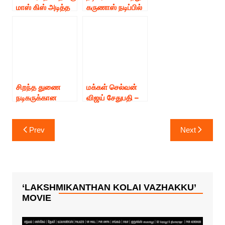
மாஸ் கிஸ் அடித்த
கருணாஸ் நடிப்பில்
மக்கள் செல்வன்
“போகுமிடம் வெகு
தூரமில்லை”
திரைப்படக்
குழுவினரை
பாராட்டிய மக்கள்
செல்வன் விஜய்
சேதுபதி !!
சிறந்த துணை
மக்கள் செல்வன்
நடிகருக்கான
விஜய் சேதுபதி –
தேசிய விருது
எல். ராமசந்திரன்
வென்ற மக்கள்
இணையின்
Post
செல்வன் விஜய்
ஹாட்ரிக் போட்டோ
Prev
Next
navigation
சேதுபதி
ஷூட் – “தி
ஆர்டிஸ்ட்”.!
‘LAKSHMIKANTHAN KOLAI VAZHAKKU’
MOVIE