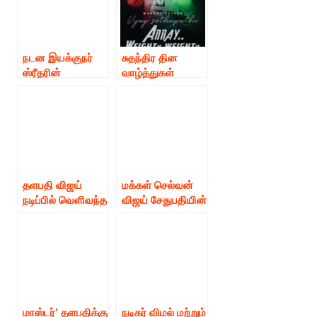
செய்யும் நடன
ஸ்ரீதர் மாஸ்டர்!
இயக்குநர் ஸ்ரீதர்.
நடன இயக்குநர்
சுதந்திர தின
ஸ்ரீதரின்
வாழ்த்துகள்
“அண்ணே
தெரிவித்த
வெயிட்டு
“அண்ணே
வெயிட்டு” ஆல்பம்
வெயிட்டு
பாடலில் இணைந்த
வெயிட்டு” ஆல்பம்
சிலம்பம் மாஸ்டர்.!
குழுவினர்!
தளபதி விஜய்
மக்கள் செல்வன்
நடிப்பில் வெளிவந்த
விஜய் சேதுபதியின்
மாஸ்டர்’
பிறந்தநாள்!
திரைப்படம்
முன்னிட்டு
சிறப்பாக வர
‘மாண்புமிகு மக்கள்
காரணம் தளபதி
செல்வன்’ மலர்
விஜய் தான் –
வெளியிடு!!
மக்கள் செல்வன்
விஜய் சேதுபதி!
மாஸ்டர்’ தளபதிக்கு
நடிகர் விமல் மற்றும்