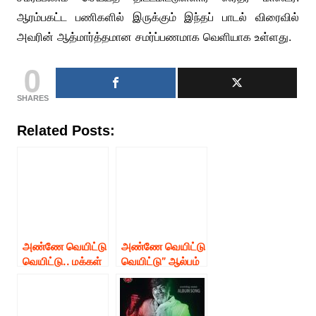
ஆரம்பகட்ட பணிகளில் இருக்கும் இந்தப் பாடல் விரைவில்
அவரின் ஆத்மார்த்தமான சமர்ப்பணமாக வெளியாக உள்ளது.
0
SHARES
Related Posts:
அண்ணே வெயிட்டு
அண்ணே வெயிட்டு
வெயிட்டு.. மக்கள்
வெயிட்டு” ஆல்பம்
செல்வன்
பாடலில்
விஜய்சேதுபதிக்கு
திருநங்கைகளுக்கு
ஆல்பம் சமர்ப்பணம்
வாய்ப்பு கொடுத்த