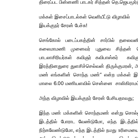
திரைப்பட பின்னணி பாடகர் சித்தன் தெ.ஜெயம
COMMERCIAL NEWS
CHINNA THIRAI NEWS
SPO
மக்கள் இசைப்பாடல்கள் வெளியீட்டு விழாவில்
ஆன்மீகம் & ராசிபலன்
இயக்குநர் சேரன் பேச்சு!
செங்கோல் படைப்பகத்தின் சார்பில் தலைவனி
கலைமாமணி முனைவர் புதுவை சித்தன் தெ
பாடலாசிரியர்கள் கவிஞர் கவிபாஸ்கர் கவிஞ
இரத்தினதுரை துளசிச்செல்வன் திருக்குமரன், 
மண் எங்களின் சொந்த மண்” என்ற மக்கள் இச
மாலை 6.00 மணியளவில் சென்னை சாலிகிராமம் “
அந்த விழாவில் இயக்குநர் சேரன் பேசியதாவது;
இந்த மண் மக்களின் சொந்தமண் என்று சொல்லுக
இடத்தில் போராட வேண்டுமோ, எந்த இடத்தில்
நிற்கவேண்டுமோ, எந்த இடத்தில் நமது உரிமையை