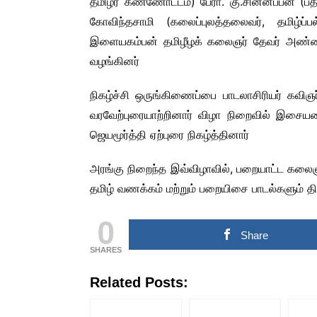
தமிழர் கண்ணோட்டம்) பேரா. கு.சின்னப்பன் (ப
கோவிந்தசாமி (கலைப்புலத்தலைவர், தமிழ்ப
இளையகம்பன் தமிழீழக் கலைஞர் தேவர் அண்ணா,
வழங்கினர்
நிகழ்ச்சி ஒருங்கிணைப்பை பாடலாசிரியர் கவிஞர
வரவேற்புரையாற்றினார் விழா நிறைவில் இசையம
ஜெயமூர்த்தி ஏற்புரை நிகழ்த்தினார்
அரங்கு நிறைந்த இவ்விழாவில், பறையாட்ட கலைஞர
தமிழ் வணக்கம் மற்றும் பறையிசை பாடல்களும் திர
0
Share
SHARES
Related Posts: