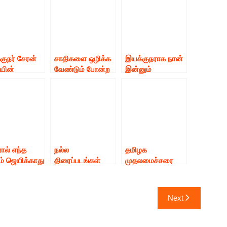
குநர் சேரன்
சாதிகளை ஒழிக்க
இயக்குநராக நான்
யின்
வேண்டும் போன்ற‌
இன்னும்
கனாக
நிறைய நல்ல
உச்சத்தைத்
கும்
விஷயங்களை
தொடவில்லை –
க்குடிமகன்
திரைப்படத்தில்
இயக்குநர்
ின் டீசர்
சொல்லி
சுசீந்திரன்
்பெரிய
இருக்கிறோம்
ேற்பை
நடிகர் இயக்குனர்
றுள்ளது.!
சேரன்!!
ால் எந்த
நல்ல
தமிழக
ம் ஜெயிக்காது
திரைப்படங்கள்
முதலமைச்சரை
 கதை இருக்க
இசை ஆல்பம்
நேரில் சந்தித்து
டும் ரஜினி
தயாரிக்க உள்ளோம்
கவிஞர் கவிபாஸ்கர்
வெளியீட்டு
இளம்
ஆறுலட்சத்தை
Next
வில் K.ராஜன்
இயக்குனர்களுக்கு
பொது நிவாரண
..
வாய்பளிக்கிறோம்
நிதியை
தயாரிப்பாளர்
வழங்கினார்.