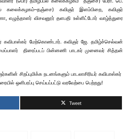
திவாளர் (பொ) தமிழ்ப்பல் கலைக்கழகம் தஞ்சை) பேரா. பெ.
்பல் கலைக்கழகம்–தஞ்சை) கவிஞர் இளம்பிறை, கவிஞர்
 எழுத்தாளர் விசவனூர் தளபதி உள்ளிட்டோர் வாழ்த்துரை
் கவிபாஸ்கர் மேற்கொண்டார். கவிஞர் ஜே. தமிழ்ச்செல்வன்
ைப்பாளர் திரைப்படப் பின்னணி பாடகர் முனைவர் சித்தன்
்களின் சிறப்புமிக்க நடனங்களும் பாடலாசிரியர் கவிபாஸ்கர்
ையில் ஒளிபரப்பு செய்யப்பட்டு வரவேற்பை பெற்றது!
Tweet