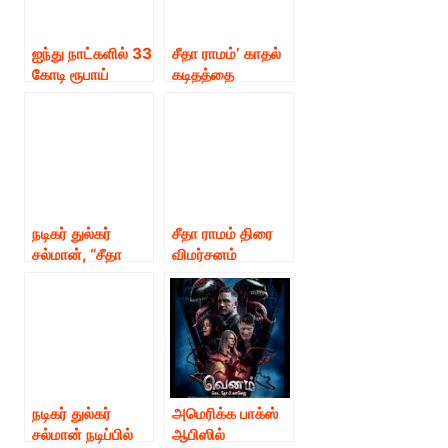
ஐந்து நாட்களில் 33
சீதா ராமம்’ காதல்
கோடி ரூபாய்
கடிதத்தை
வசூலித்து
நினைவுப்படுத்தும்
சாதனை செய்த
= நடிகர் துல்கர்
‘சீதா ராமம்’!!
சல்மான்.!!
நடிகர் துல்கர்
சீதா ராமம் திரை
சல்மான், “சீதா
விமர்சனம்
ராமம்” திரைப்படம்,
ரேட்டிங்:-4.5 / 5
ஆகஸ்ட் 5 ஆம்
தேதி, உலகம்
முழுவதும்
திரையரங்குகளில்
வெளியாகிறது!
நடிகர் துல்கர்
அமெரிக்க பாக்ஸ்
சல்மான் நடிப்பில்
ஆபிஸில்