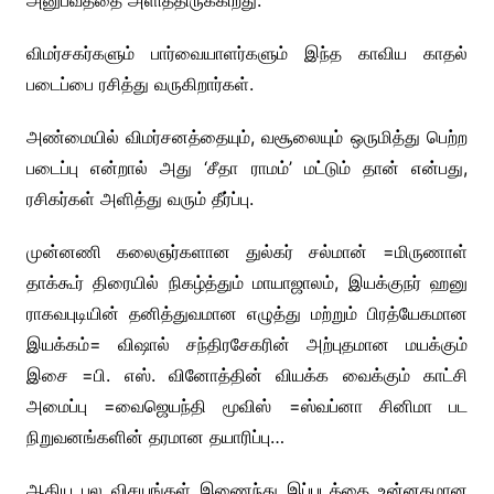
அனுபவத்தை அளித்திருக்கிறது.
விமர்சகர்களும் பார்வையாளர்களும் இந்த காவிய காதல்
படைப்பை ரசித்து வருகிறார்கள்.
அண்மையில் விமர்சனத்தையும், வசூலையும் ஒருமித்து பெற்ற
படைப்பு என்றால் அது ‘சீதா ராமம்’ மட்டும் தான் என்பது,
ரசிகர்கள் அளித்து வரும் தீர்ப்பு.
முன்னணி கலைஞர்களான துல்கர் சல்மான் =மிருணாள்
தாக்கூர் திரையில் நிகழ்த்தும் மாயாஜாலம், இயக்குநர் ஹனு
ராகவபுடியின் தனித்துவமான எழுத்து மற்றும் பிரத்யேகமான
இயக்கம்= விஷால் சந்திரசேகரின் அற்புதமான மயக்கும்
இசை =பி. எஸ். வினோத்தின் வியக்க வைக்கும் காட்சி
அமைப்பு =வைஜெயந்தி மூவிஸ் =ஸ்வப்னா சினிமா பட
நிறுவனங்களின் தரமான தயாரிப்பு…
ஆகிய பல விசயங்கள் இணைந்து இப்படத்தை உன்னதமான