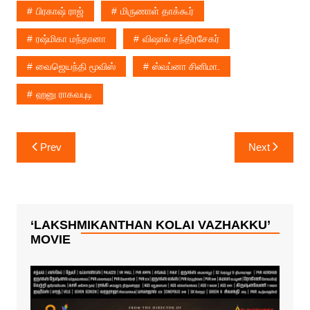
பிரகாஷ் ராஜ்
மிருணாள் தாக்கூர்
ரஷ்மிகா மந்தானா
விஷால் சந்திரசேகர்
வைஜெயந்தி மூவிஸ்
ஸ்வப்னா சினிமா.
ஹனு ராகவபுடி
Post
Prev
Next
navigation
‘LAKSHMIKANTHAN KOLAI VAZHAKKU’
MOVIE