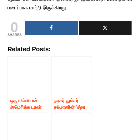
படைப்பாக மாற்றி இருக்கிறது.
0
SHARES
Related Posts:
ஒரு மில்லியன்
நடிகர் துல்கர்
அமெரிக்க டாலர்
சல்மானின் ‘சீதா
வசூலை எட்டும்
ராமம்’ படத்தின்
நடிகர் துல்கர்
புதிய பாடல்
சல்மானின் ‘சீதா
வெளியீடு!
ராமம்’!!!