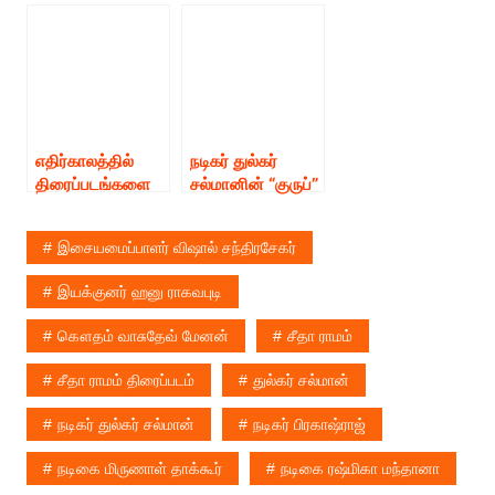
சீதாராமம் ஐக்கிய
ஹிட்டடித்த
அரபு நாடுகளில்
நிலையில்,
இன்று முதல்
இந்தியாவில் தசரா
வெளியாகிறது.!!!
பண்டிகை
கொண்டாட்டமாக
வெளியாகிறது,
“Venom: Let
எதிர்காலத்தில்
நடிகர் துல்கர்
There Be
திரைப்படங்களை
சல்மானின் “குருப்”
Carnage”
இயக்கும்
டீஸர் !
திரைப்படம் !
எண்ணமுண்டு –
இசையமைப்பாளர் விஷால் சந்திரசேகர்
நடிகர் துல்கர்
சல்மான்!!
இயக்குனர் ஹனு ராகவபுடி
கௌதம் வாசுதேவ் மேனன்
சீதா ராமம்
சீதா ராமம் திரைப்படம்
துல்கர் சல்மான்
நடிகர் துல்கர் சல்மான்
நடிகர் பிரகாஷ்ராஜ்
நடிகை மிருணாள் தாக்கூர்
நடிகை ரஷ்மிகா மந்தானா