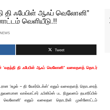
 VIDEO SONGS
்தி தி ஃபேபிள் ஆஃப் வெலோனி”
IAL MOVIE
RS
்டம் வெளியீடு.!!
IAL MOVIE TRAILER
 NEWS
IAL MOTION
ERS
 PEEK VIDEOS
SHORT FILMS
Tweet
ன் ‘வதந்தி தி ஃபேபிள் ஆஃப் வெலோனி” வலைதளத் தொடர்
டரான ‘சுழல் – தி வோர்டெக்ஸ்’ எனும் வலைதளத் தொடரைத்
ிறுவனமான வால்வாட்சர் ஃபிலிம்ஸ் பட நிறுவனம் தயாரிப்பில்
S NEWS
ஆஃப் வெலோனி’ எனும் வலைதள தொடரின் முன்னோட்டம்