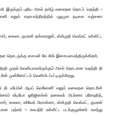
ாகி இருக்கும் புதிய அசல் தமிழ் வலைதள தொடர் ‘வதந்தி –
ி எனும் கதாபாத்திரத்தில் புதுமுக நடிகை சஞ்சனா
ாசர், லைலா, குமரன் தங்கராஜன், ஸ்மிருதி வெங்கட் உள்ளிட்ட
ைதள தொடருக்கு சைமன் கே கிங் இசையமைத்திருக்கிறார்.
் தேதி முதல் வெளியாகவிருக்கும் அசல் தொடரான ‘வதந்தி தி
் முன்னோட்டம் வெளியிடப்பட்டிருக்கிறது.
்தி தி ஃபேபிள் ஆஃப் வெலோனி’ எனும் வலைதள தொடரின்
பிரைம் வீடியோ ஒரிஜினல்ஸ் தலைவர் அபர்ணா புரோஹித்,
ாசர், லைலா, விவேக் பிரசன்னா, ஸ்மிருதி வெங்கட், குமரன்
ுமான புஷ்கர் – காயத்ரி உள்ளிட்ட படக்குழுவினர் கலந்து