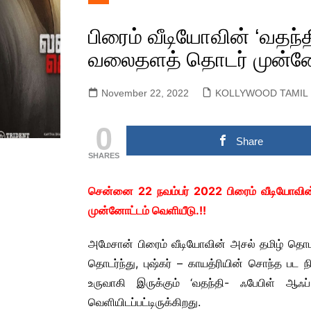
KOLLYWOOD TAMIL
Actors Gallery
LYRIC
NEWS
பிரைம் வீடியோவின் ‘வதந
Actress Gallery
OFFIC
KOLLYWOOD ENGLISH
TEASE
வலைதளத் தொடர் முன்னோட
Events Gallery
NEWS
OFFIC
Movie Gallery
SANDALWOOD KANNADA
November 22, 2022
KOLLYWOOD TAMIL
OFFIC
MOVIE NEWS
POST
TOLLYWOOD TELUGU
0
SNEAK
MOVIE NEWS
Share
MULLUWOOD
SHARES
MALAYALAM MOVIE
NEWS
சென்னை 22 நவம்பர் 2022 பிரைம் வீடியோவி
BOLLYWOOD HINDI
முன்னோட்டம் வெளியீடு.!!
MOVIE NEWS
TAMILNADU &
அமேசான் பிரைம் வீடியோவின் அசல் தமிழ் தொ
COMMERCIAL NEWS
தொடர்ந்து, புஷ்கர் – காயத்ரியின் சொந்த பட ந
CHINNA THIRAI NEWS
SPORT
உருவாகி இருக்கும் ‘வதந்தி- ஃபேபிள் 
ஆன்மீகம் & ராசிபலன்
வெளியிடப்பட்டிருக்கிறது.