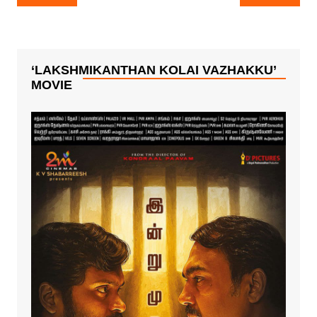
navigation
படத்தின் டைட்டில்
ரெட்டி’!
டீசரை பெங்களூரில்
பிரமாண்டமாக
வெளியிட்டது!
‘LAKSHMIKANTHAN KOLAI VAZHAKKU’
MOVIE