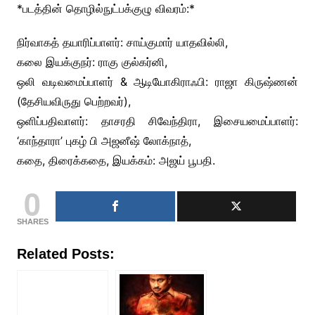
*படத்தின் தொழில்நுட்பக்குழு விவரம்:*
நிர்வாகத் தயாரிப்பாளர்: சாய்குமார் யாதவில்லி,
கலை இயக்குநர்: ராகு குல்கர்னி,
ஒலி வடிவமைப்பாளர் & ஆடியோகிராஃபி: ராஜா கிருஷ்ணன்
(தேசியவிருது பெற்றவர்),
ஒளிப்பதிவாளர்: தாசரதி சிவேந்திரா, இசையமைப்பாளர்:
‘காந்தாரா’ புகழ் பி அஜனீஷ் லோக்நாத்,
கதை, திரைக்கதை, இயக்கம்: அஜய் பூபதி.
0
SHARES
Related Posts: