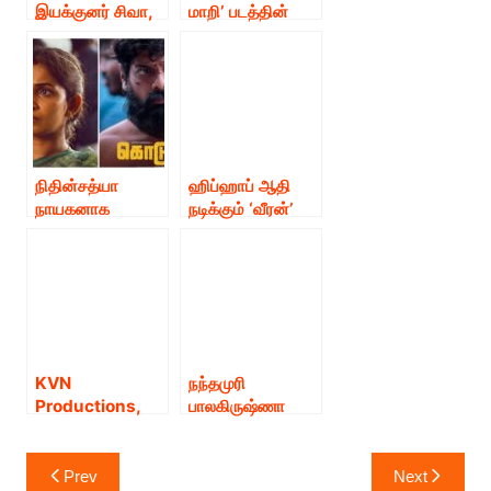
இயக்குனர் சிவா,
மாறி’ படத்தின்
KE ஞானவேல்
மோஷன் போஸ்டர்
ராஜா, மற்றும் UV
வெளியீடு.
Creations
‘சூர்யா42’
படத்தின் மனதை
மயக்கும் மோஷன்
போஸ்டர்!!
நிதின்சத்யா
ஹிப்ஹாப் ஆதி
நாயகனாக
நடிக்கும் ‘வீரன்’
கலக்கும்
படத்தின் முதல்
“கொடுவா”
பார்வை போஸ்டர்
படத்தின் டைட்டில்
ரசிகர்களிடையே
டீசரை
வைரலாகி
இசையமைப்பாளர்
உள்ளது.!!!
யுவன் சங்கர் ராஜா
வெளியிட்டார் !!!
KVN
நந்தமுரி
Productions,
பாலகிருஷ்ணா
தங்களது அடுத்த
நடிக்கும் புதிய
படைப்பான #KD-
படத்தின் டைட்டில்
Post
The Devil
‘வீர சிம்ஹா
Prev
Next