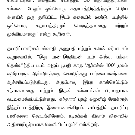
கொள்வீர்கள். கதையில் மொத்தம் 30 கதாபாத்திரங்கள்
உள்ளன. மேலும் ஒவ்வொரு கதாபாத்திரத்திற்கும் பெரிய
அளவில் ஒரு குறிப்பிட்ட இடம் கதையில் உண்டு. படத்தில்
ஒவ்வொரு கதாபாத்திரமும் பொருத்தமானது மற்றும்
முக்கியமானது” என்று கூறினார்.
தயாரிப்பாளர்கள் ஸ்வாதி குணுபதி மற்றும் சுரேஷ் வர்மா எம்
கூறுகையில், “இது பான்-இந்தியன் படம் அல்ல. பக்கா
தென்னிந்திய படம். அஜய் பூபதி காரு ‘ஆர்எக்ஸ் 100’ மூலம்
எதிர்பாராத ஆச்சரியத்தை கொடுத்தது பார்வையாளர்களை
ஆச்சரியப்படுத்தியது. அதுபோல, இந்த கான்செப்ட்டும்
உற்சாகமானது மற்றும் இதன் உள்ளடக்கம் பிரமாதமாக
வடிவமைக்கப்பட்டுள்ளது. ‘கந்தாரா’ புகழ் அஜனீஷ் லோக்நாத்
இந்தப் படத்திற்கு இசையமைக்கிறார். சமீபத்தில் தயாரிப்பு
பணிகளை தொடங்கினோம். நடிகர்கள் விவரம் விரைவில்
அதிகாரப்பூர்வமாக வெளியிடப்படும்” என்கிறார்.