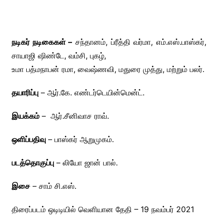
நடிகர் நடிகைகள் –
சந்தானம், ப்ரீத்தி வர்மா, எம்.எஸ்.பாஸ்கர்,
சாயாஜி ஷிண்டே, வம்சி, புகழ்,
உமா பத்மநாபன் ரமா, வைஷ்ணவி, மதுரை முத்து, மற்றும் பலர்.
தயாரிப்பு
– ஆர்.கே. எண்டர்டெயின்மென்ட்.
இயக்கம்
– ஆர்.சீனிவாச ராவ்.
ஒளிப்பதிவு
– பாஸ்கர் ஆறுமுகம்.
படத்தொகுப்பு
– லியோ ஜான் பால்.
இசை
– சாம் சி.எஸ்.
திரைப்படம் ஒடிடியில் வெளியான தேதி – 19 நவம்பர் 2021