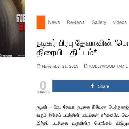
News
Reviews
Gallery
videos
KOLLYWOOD TAMIL
Actors Gallery
LYRIC
NEWS
நடிகர் பிரபு தேவாவின் 
Actress Gallery
OFFIC
KOLLYWOOD ENGLISH
TEASE
திரையிட திட்டம்*
Events Gallery
NEWS
OFFIC
Movie Gallery
SANDALWOOD KANNADA
November 21, 2019
KOLLYWOOD TAMIL
OFFIC
MOVIE NEWS
POST
TOLLYWOOD TELUGU
0
SNEAK
MOVIE NEWS
Share
MULLUWOOD
SHARES
MALAYALAM MOVIE
NEWS
நடிகர் – பிரபு தேவா, நடிகை நிவேதா பெத்துரா
BOLLYWOOD HINDI
வரும் இந்தப் படத்தின் பாடல்கள் ஏற்கனவே வெ
MOVIE NEWS
இந்தப் படத்தை வருகின்ற பொங்கல் விடும
TAMILNADU &