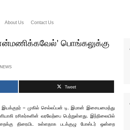
About Us
Contact Us
 VIDEO SONGS
‘பொன்மணிக்கவேல்’ பொங்கலுக்கு
IAL MOVIE
RS
IAL MOVIE TRAILER
 NEWS
IAL MOTION
ERS
 PEEK VIDEOS
SHORT FILMS
Tweet
ஜ் இயக்குநர் – முகில் செல்லப்பன் டி. இமான் இசையமைத்து
ளியாகி ரசிகர்களின் வரவேற்பை பெற்றுள்ளது. இந்நிலையில்
ுறைக்கு திரையிட உள்ளதாக படக்குழு போஸ்டர் ஒன்றை