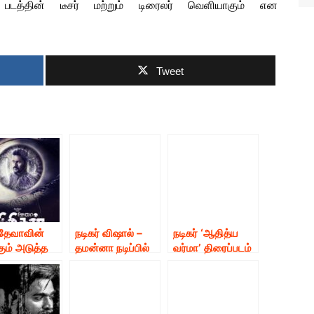
 படத்தின் டீசர் மற்றும் டிரைலர் வெளியாகும் என
S NEWS
Tweet
ு தேவாவின்
நடிகர் விஷால் –
நடிகர் ‘ஆதித்ய
கும் அடுத்த
தமன்னா நடிப்பில்
வர்மா’ திரைப்படம்
தின்
உருவாகியுள்ள
குறித்த முக்கிய
்புடன் கூடிய
‘ஆக்சன்’ படத்தின்
அறிவிப்பு
் லுக்
அப்டேட் *