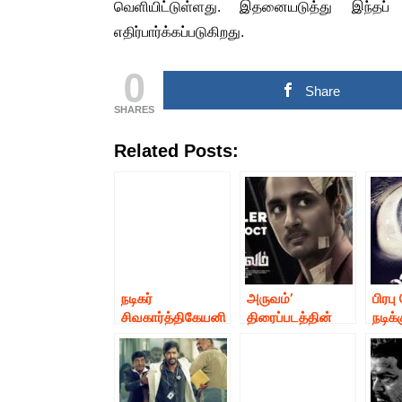
COMMERCIAL NEWS
வெளியிட்டுள்ளது. இதனையடுத்து இந்தப்
எதிர்பார்க்கப்படுகிறது.
CHINNA THIRAI NEWS
SPORT
ஆன்மீகம் & ராசிபலன்
0
Share
SHARES
Related Posts:
நடிகர்
அருவம்’
பிரப
சிவகார்த்திகேயனி
திரைப்படத்தின்
நடிக்
ன் ‘ஹீரோ’
டிரைலர் குறித்த
படத்
திரைப்படத்தின்
தகவல்
தலைப
பாடல் குறித்த
பர்ஸ்ட
தகவல்*