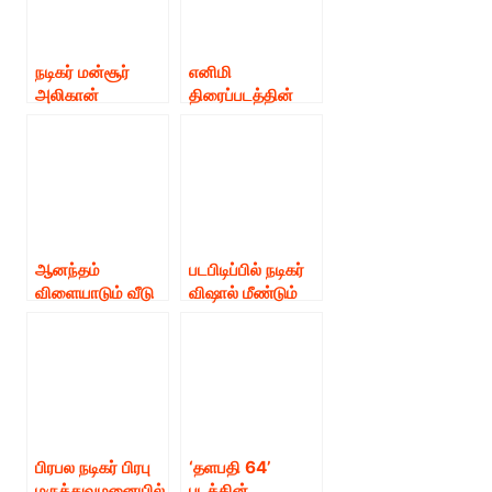
நாயகன்
கமல்ஹாசன்.
நடிகர் மன்சூர்
எனிமி
அலிகான்
திரைப்படத்தின்
மரு‌த்துவமனை
படப்பிடிப்பில்
அதி தீவிர
சண்டைக்காட்சியி
சிகிச்சை பிரிவில்
ல் நடிகர்
அனுமதி!
ஆர்யாவிற்கு காயம்
ஏற்பட்டது.!
ஆனந்தம்
படபிடிப்பில் நடிகர்
விளையாடும் வீடு
விஷால் மீண்டும்
திரைப்படத்தின்
காயம்!!
படப்பிடிப்பில்
இயக்குநர் நடிகர்
சேரன் காயம்.
பிரபல நடிகர் பிரபு
‘தளபதி 64’
மருத்துவமனையில்
படத்தின்