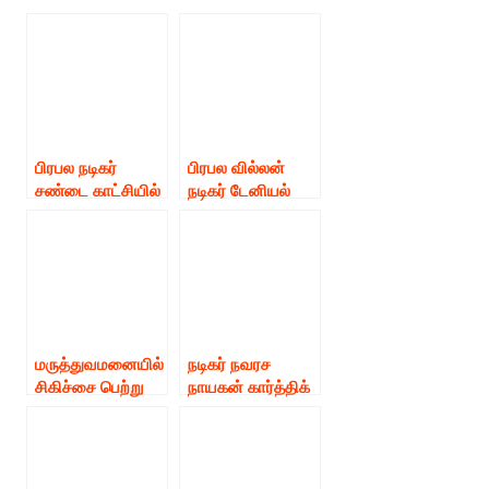
பிரபல நடிகர்
பிரபல வில்லன்
சண்டை காட்சியில்
நடிகர் டேனியல்
நடித்தபோது
பாலாஜி கொரோனா
விபத்து
தொற்று காரணமா
மருத்துவமனையில்
அனுமதி.
மருத்துவமனையில்
நடிகர் நவரச
சிகிச்சை பெற்று
நாயகன் கார்த்திக்
வரும் வில்லன்
மருத்துவமனையில்
நடிகர்
அனுமதி.
பொன்னம்பலத்திற்
கு உதவிய உலக