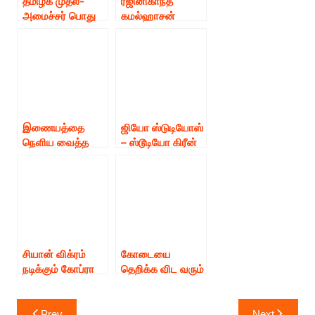
தமிழக முதல்-
ரஜினிகாந்த்
அமைச்சர் பொது
கமல்ஹாசன்
நிவாரண நிதிக்கு
சியான் விக்ரம்
நடிகர் சியான்
பற்றி ‘தபங்3′ பிரஸ்
விக்ரம் ரூ.30
மீட்டில் இந்தி நடிகர்
லட்சம் நிதி
சல்மான்கான் பேச்சு
வழங்கினார்.
இணையத்தை
ஜியோ ஸ்டுடியோஸ்
நெளிய வைத்த
– ஸ்டூடியோ கிரீன்
சியான் விக்ரமின்
ஃபிலிம்ஸ்
‘கோப்ரா’ பர்ஸ்ட்
தயாரிப்பில் நடிகர்
லுக் இதான்டா
சியான் விக்ரம்
பெஸ்ட் லுக்.
நடிப்பில் உருவான
‘தங்கலான்’
திரைப்படத்தின்
கிளிம்ப்ஸ்
சியான் விக்ரம்
கோடையை
வெளியீடு !!
நடிக்கும் கோப்ரா
தெறிக்க விட வரும்
திரைப்படம் பார்க்க
திரைப்படங்கள்
கல்லூரி
தளபதி விஜய்
Post
முதல்வரிடம்
சூர்யா சியான்
Prev
Next