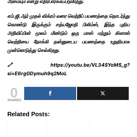
அமையும் என்று எதிர்பார்க்கப்படுகிறது.
எம்.ஜி.ஆர் முதல் விக்ரம் வரை வெற்றிப் பயணத்தை தொடர்ந்து
கொண்டு இருக்கும் சத்யஜோதி பிலிம்ஸ், இந்த புதிய
அறிவிப்பின் மூலம் மீண்டும் ஒரு மாஸ் மற்றும் கிளாஸ்
வெற்றியை நோக்கி தன்னுடைய பயணத்தை உறுதியாக
முன்னெடுத்து செல்கிறது.
🔗https://youtu.be/VL34SYoMS_g?
si=E6rgGDymuh9q2MoL
0
SHARES
Related Posts: