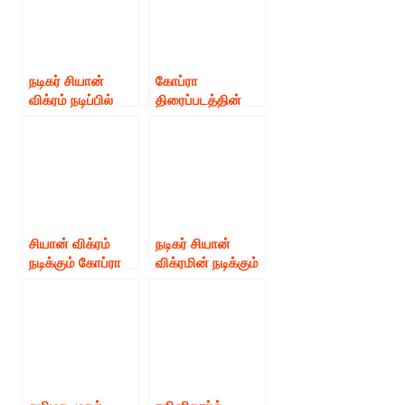
நடிகர் சியான்
கோப்ரா
விக்ரம் நடிப்பில்
திரைப்படத்தின்
சியான் 63
டிசர் சியான் விக்ரம்
திரைப்படத்தை
பிறந்த நாள் அன்று
இயக்குநர் மடோன்
வெளியாகுமா.?
அஷ்வின்
இயக்குகிறார் !!
சியான் விக்ரம்
நடிகர் சியான்
நடிக்கும் கோப்ரா
விக்ரமின் நடிக்கும்
படக்குழுவினர்
‘துருவ நட்சத்திரம்’
எடுத்த அதிரடி
திரைப்படத்தின்
முடிவு!
அப்டேட் *