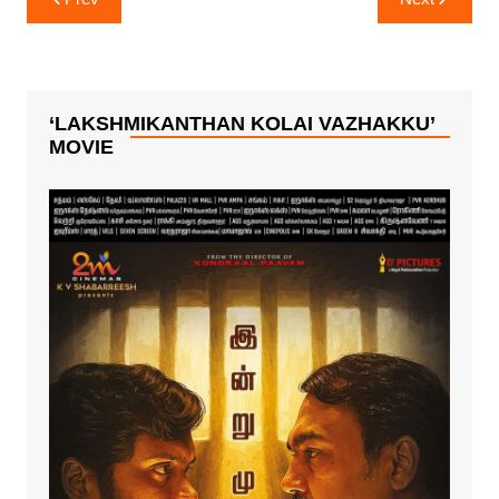
navigation
விடுமுறை கேட்ட
விக்ரம் தனுஷ்
மாணவர்கள்!!!
‘LAKSHMIKANTHAN KOLAI VAZHAKKU’
MOVIE