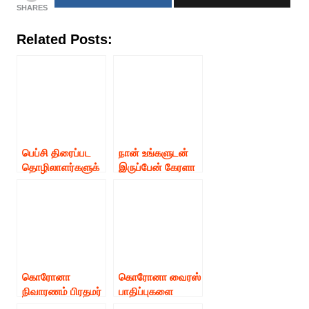
SHARES
Related Posts:
பெப்சி திரைப்பட
நான் உங்களுடன்
தொழிலாளர்களுக்
இருப்பேன் கேரளா
கும் சினிமா
முதல்வர் நிவாரண
பத்திரிகையாளர்க
நிதிக்கு நடிகர்
ளுக்கும் அரிசியும்
மோகன்லால் நிதி
வழங்கி
உதவி வழங்கி
இருக்கிறார் நடிகை
உள்ளார்
பார்வதி நாயர்.!
கொரோனா
கொரோனா வைரஸ்
நிவாரணம் பிரதமர்
பாதிப்புகளை
நிதிக்கும் முதல்வர்
கட்டுப்படுத்த