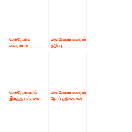
நிதிக்கும் பெப்சி
பிரதமரின்
நிதிக்கும் அஜித்
நிவாரண நிதிக்கு
குமார் 1.25 கோடி
ரூபாய் 25
வழங்கியுள்ளார்.
கோடியை
வழங்கியிருக்கிறார்
பாலிவுட் நடிகர்
கொரோனா
கொரோனா வைரஸ்
அக்ஷய் குமார்.
வைரஸால்
தடுப்பு
பாதிக்கப்பட்ட
பொதுமக்கள்
தமிழக மக்களுக்கு
நிதியுதவி அளிக்க
உதவித்தொகை
தமிழக
வழங்க.!
முதலமைச்சர்
நடிகர் சூப்பர் ஸ்டார்
எடப்பாடி
ரஜினிகாந்த்
பழனிச்சாமி
தமிழக அரசுக்கு
அவர்கள்
கொரோனாவில்
கொரோனா வைரஸ்
வேண்டுகோள்.!
வேண்டுகோள்.
இருந்து மக்களை
நோய் தடுக்க சன்
பாதுகாக்க நடிகர்
குழுமம் 10 கோடி
பிரபாஸ் ரூபாய்
ரூபாயும் ஏஜிஎஸ்
நாலு கோடி
நிறுவனம் 50
அரசுக்கு நிவாரண
லட்சம் ரூபாயும்
நிதி வழங்கினார்.
நிதியுதவி