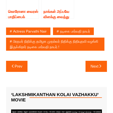
வழங்கியிருக்கிறார்
கள்.
கொரோனா வைரஸ்
நாங்கள் அப்பவே
பாதிப்பைக்
விளக்கு வைத்து
கட்டுப்படுத்த
விட்டோம் நமது
கோடிகளை
பாரத பிரதமர்
Actress Parvathi Nair
நடிகை பார்வதி நாயர்
அள்ளிக் கொடுத்த
நரேந்திர மோடியை
தெலுங்கு நடிகர்
கலாய்க்கிறாரா
பிரதமர் நிதிக்கு தமிழக முதல்வர் நிதிக்கு நிதியுதவி வழங்கி
பவன் கல்யாண்.
நடிகை கஸ்தூரி.
இருக்கிறார் நடிகை பார்வதி நாயர்.!
Post
Prev
Next
navigation
‘LAKSHMIKANTHAN KOLAI VAZHAKKU’
MOVIE