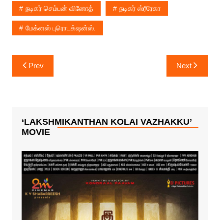
நடிகர் செம்பன் வினோத்
நடிகர் ஸ்ரீரேகா
மேக்னஸ் புரொடக்‌ஷன்ஸ்.
Post
Prev
Next
navigation
‘LAKSHMIKANTHAN KOLAI VAZHAKKU’
MOVIE