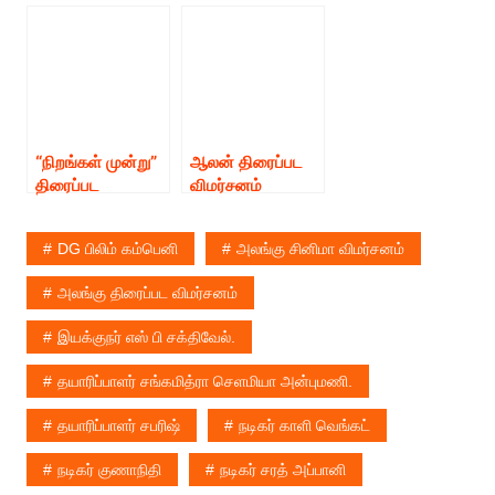
விமர்சனம்
“நிறங்கள் முன்று”
ஆலன் திரைப்பட
திரைப்பட
விமர்சனம்
விமர்சனம்
DG பிலிம் கம்பெனி
அலங்கு சினிமா விமர்சனம்
அலங்கு திரைப்பட விமர்சனம்
இயக்குநர் எஸ் பி சக்திவேல்.
தயாரிப்பாளர் சங்கமித்ரா செளமியா அன்புமணி.
தயாரிப்பாளர் சபரிஷ்
நடிகர் காளி வெங்கட்
நடிகர் குணாநிதி
நடிகர் சரத் அப்பானி