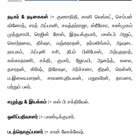
SHARES
நடிகர் & நடிகைகள் :-
குணாநிதி, காளி வெங்கட், செம்பன்
வினோத், சரத் அப்பானி, சவுந்தர்ராஜா, ஸ்ரீரேகா, சண்முகம்
முத்துசாமி, ரெஜின் ரோஸ், இதயக்குமார், மாஸ்டர் அஜய்,
கொற்றவை, தீக்‌ஷா, மஞ்சுநாதன், தர்மலிங்கம், ஆவுடை
நாயகம், அப்புனி சசி, தீபம் பிலிபோஸ், அற்புதநாத்,
கங்காதரணி, சக்தி, குமார், ஜோஃபி, ஆனந்த், கலை,
தசரதன், கிரிஷ், நிரோஷா, அர்ச்சனா, தீதன், ரென்ஸி,
ம.இலையமாறன், சரவணபுதியவன், மதுரவீரன், தாமரை,
மற்றும் பலர்.
எழுத்து & இயக்கம் :-
எஸ் பி சக்திவேல்.
ஒளிப்பதிவாளர் :-
பாண்டிக்குமார்.
படத்தொகுப்பாளர் :-
சான் லோக்கேஷ்.