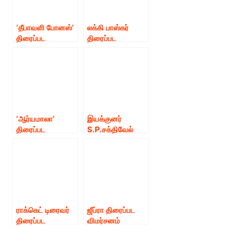
‘தீபாவளி போனஸ்’
லக்கி பாஸ்கர்
திரைப்பட
திரைப்பட
விமர்சனம்
விமர்சனம்
’ஆர்யமாலா’
இயக்குனர்
திரைப்பட
S.P.சக்திவேல்
விமர்சனம்.
இயக்கத்தில்
கதையின்
நாயகனாக நடிகர்
குணாநிதி நடிக்கும்
“அலங்கு”!!
ராக்கெட் டிரைவர்
ஜீப்ரா திரைப்பட
திரைப்பட
விமர்சனம்